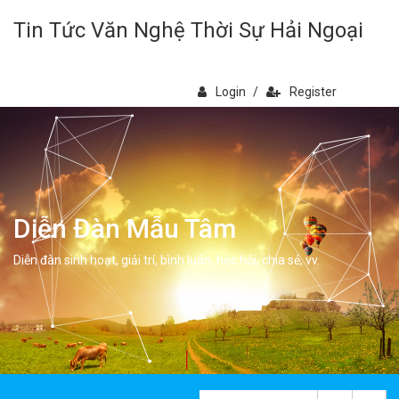
Tin Tức Văn Nghệ Thời Sự Hải Ngoại
Login
/
Register
Diễn Đàn Mẫu Tâm
Diễn đàn sinh hoạt, giải trí, bình luân, học hỏi, chia sẻ, vv.