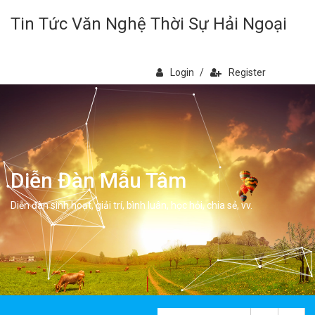
Tin Tức Văn Nghệ Thời Sự Hải Ngoại
Login
/
Register
Diễn Đàn Mẫu Tâm
Diễn đàn sinh hoạt, giải trí, bình luân, học hỏi, chia sẻ, vv.