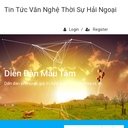
Tin Tức Văn Nghệ Thời Sự Hải Ngoại
Login
/
Register
Diễn Đàn Mẫu Tâm
Diễn đàn sinh hoạt, giải trí, bình luân, học hỏi, chia sẻ, vv.