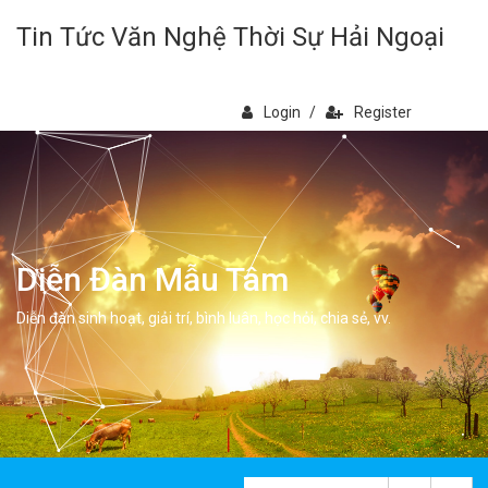
Tin Tức Văn Nghệ Thời Sự Hải Ngoại
Login
/
Register
Diễn Đàn Mẫu Tâm
Diễn đàn sinh hoạt, giải trí, bình luân, học hỏi, chia sẻ, vv.