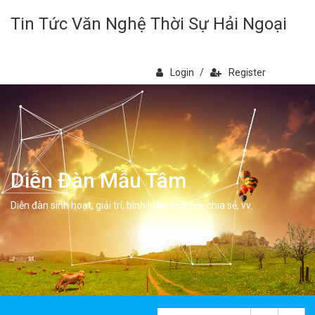
Tin Tức Văn Nghệ Thời Sự Hải Ngoại
Login
/
Register
Diễn Đàn Mẫu Tâm
Diễn đàn sinh hoạt, giải trí, bình luân, học hỏi, chia sẻ, vv.