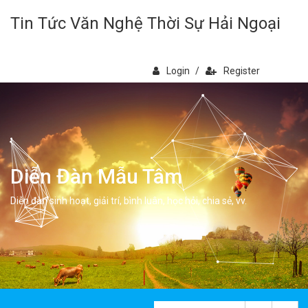
Tin Tức Văn Nghệ Thời Sự Hải Ngoại
Login
/
Register
Diễn Đàn Mẫu Tâm
Diễn đàn sinh hoạt, giải trí, bình luân, học hỏi, chia sẻ, vv.