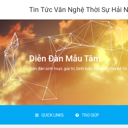
Tin Tức Văn Nghệ Thời Sự Hải 
Diễn Đàn Mẫu Tâm
Diễn đàn sinh hoạt, giải trí, bình luân, học hỏi, chia sẻ, vv.
QUICK LINKS
TRỢ GIÚP