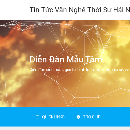
Tin Tức Văn Nghệ Thời Sự Hải 
Diễn Đàn Mẫu Tâm
Diễn đàn sinh hoạt, giải trí, bình luân, học hỏi, chia sẻ, vv.
QUICK LINKS
TRỢ GIÚP