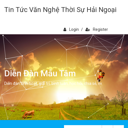
Tin Tức Văn Nghệ Thời Sự Hải Ngoại
Login
/
Register
Diễn Đàn Mẫu Tâm
Diễn đàn sinh hoạt, giải trí, bình luân, học hỏi, chia sẻ, vv.