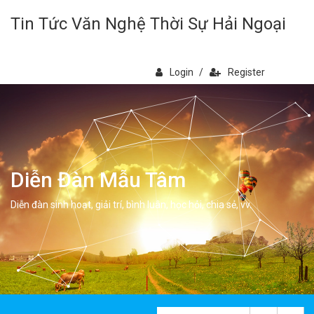
Tin Tức Văn Nghệ Thời Sự Hải Ngoại
Login
/
Register
Diễn Đàn Mẫu Tâm
Diễn đàn sinh hoạt, giải trí, bình luân, học hỏi, chia sẻ, vv.