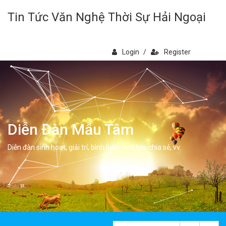
Tin Tức Văn Nghệ Thời Sự Hải Ngoại
Login
/
Register
Diễn Đàn Mẫu Tâm
Diễn đàn sinh hoạt, giải trí, bình luân, học hỏi, chia sẻ, vv.