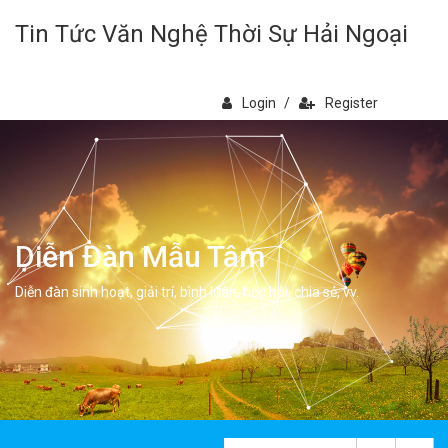
Tin Tức Văn Nghệ Thời Sự Hải Ngoại
Login
/
Register
Diễn Đàn Mẫu Tâm
Diễn đàn sinh hoạt, giải trí, bình luân, học hỏi, chia sẻ, vv.