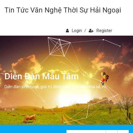
Tin Tức Văn Nghệ Thời Sự Hải Ngoại
Login
/
Register
Diễn Đàn Mẫu Tâm
Diễn đàn sinh hoạt, giải trí, bình luân, học hỏi, chia sẻ, vv.