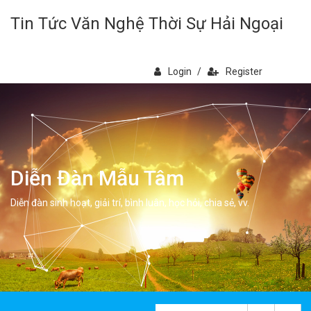
Tin Tức Văn Nghệ Thời Sự Hải Ngoại
Login
/
Register
Diễn Đàn Mẫu Tâm
Diễn đàn sinh hoạt, giải trí, bình luân, học hỏi, chia sẻ, vv.