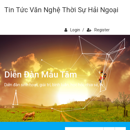
Tin Tức Văn Nghệ Thời Sự Hải Ngoại
Login
/
Register
Diễn Đàn Mẫu Tâm
Diễn đàn sinh hoạt, giải trí, bình luân, học hỏi, chia sẻ, vv.