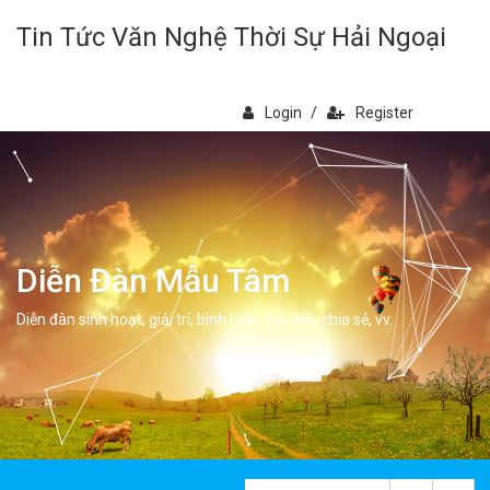
Tin Tức Văn Nghệ Thời Sự Hải Ngoại
Login
/
Register
Diễn Đàn Mẫu Tâm
Diễn đàn sinh hoạt, giải trí, bình luân, học hỏi, chia sẻ, vv.