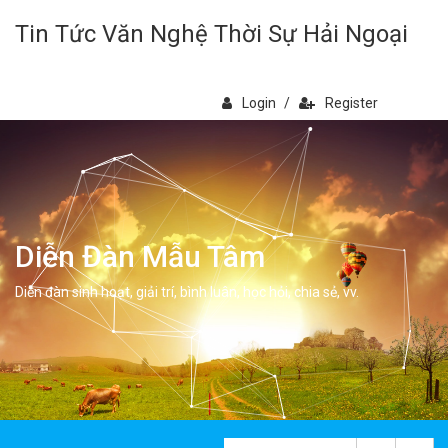
Tin Tức Văn Nghệ Thời Sự Hải Ngoại
Login
/
Register
Diễn Đàn Mẫu Tâm
Diễn đàn sinh hoạt, giải trí, bình luân, học hỏi, chia sẻ, vv.