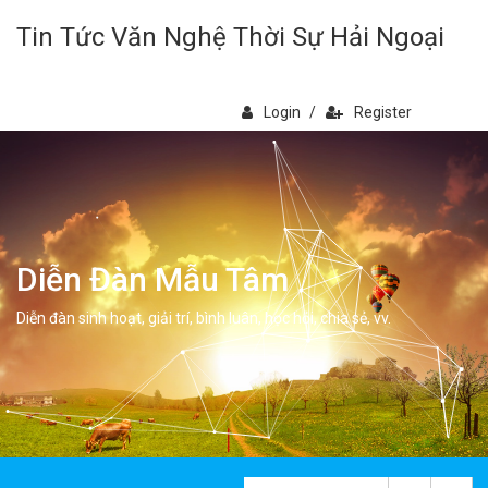
Tin Tức Văn Nghệ Thời Sự Hải Ngoại
Login
/
Register
Diễn Đàn Mẫu Tâm
Diễn đàn sinh hoạt, giải trí, bình luân, học hỏi, chia sẻ, vv.