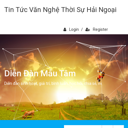
Tin Tức Văn Nghệ Thời Sự Hải Ngoại
Login
/
Register
Diễn Đàn Mẫu Tâm
Diễn đàn sinh hoạt, giải trí, bình luân, học hỏi, chia sẻ, vv.