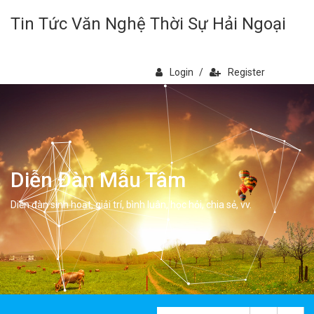
Tin Tức Văn Nghệ Thời Sự Hải Ngoại
Login
/
Register
Diễn Đàn Mẫu Tâm
Diễn đàn sinh hoạt, giải trí, bình luân, học hỏi, chia sẻ, vv.