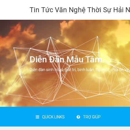
Tin Tức Văn Nghệ Thời Sự Hải 
Diễn Đàn Mẫu Tâm
Diễn đàn sinh hoạt, giải trí, bình luân, học hỏi, chia sẻ, vv.
QUICK LINKS
TRỢ GIÚP