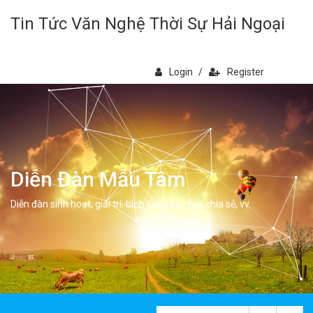
Tin Tức Văn Nghệ Thời Sự Hải Ngoại
Login
/
Register
Diễn Đàn Mẫu Tâm
Diễn đàn sinh hoạt, giải trí, bình luân, học hỏi, chia sẻ, vv.