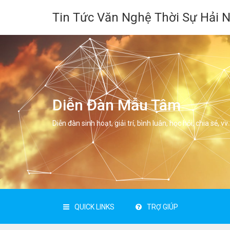
Tin Tức Văn Nghệ Thời Sự Hải 
Diễn Đàn Mẫu Tâm
Diễn đàn sinh hoạt, giải trí, bình luân, học hỏi, chia sẻ, vv.
QUICK LINKS
TRỢ GIÚP