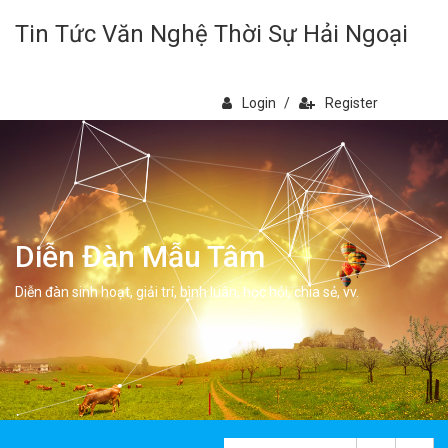
Tin Tức Văn Nghệ Thời Sự Hải Ngoại
Login
/
Register
Diễn Đàn Mẫu Tâm
Diễn đàn sinh hoạt, giải trí, bình luân, học hỏi, chia sẻ, vv.