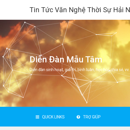
Tin Tức Văn Nghệ Thời Sự Hải 
Diễn Đàn Mẫu Tâm
Diễn đàn sinh hoạt, giải trí, bình luân, học hỏi, chia sẻ, vv.
QUICK LINKS
TRỢ GIÚP