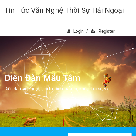
Tin Tức Văn Nghệ Thời Sự Hải Ngoại
Login
/
Register
Diễn Đàn Mẫu Tâm
Diễn đàn sinh hoạt, giải trí, bình luân, học hỏi, chia sẻ, vv.