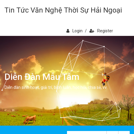
Tin Tức Văn Nghệ Thời Sự Hải Ngoại
Login
/
Register
Diễn Đàn Mẫu Tâm
Diễn đàn sinh hoạt, giải trí, bình luân, học hỏi, chia sẻ, vv.