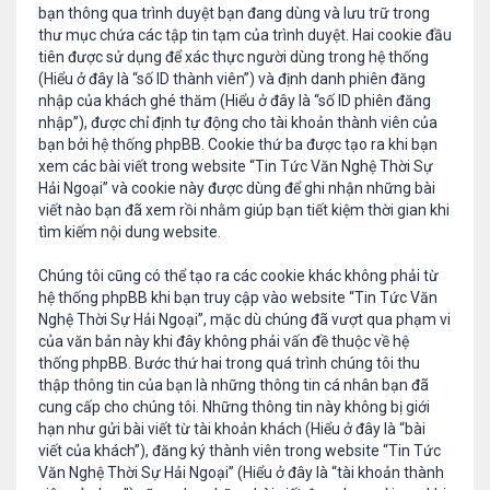
bạn thông qua trình duyệt bạn đang dùng và lưu trữ trong
thư mục chứa các tập tin tạm của trình duyệt. Hai cookie đầu
tiên được sử dụng để xác thực người dùng trong hệ thống
(Hiểu ở đây là “số ID thành viên”) và định danh phiên đăng
nhập của khách ghé thăm (Hiểu ở đây là “số ID phiên đăng
nhập”), được chỉ định tự động cho tài khoản thành viên của
bạn bởi hệ thống phpBB. Cookie thứ ba được tạo ra khi bạn
xem các bài viết trong website “Tin Tức Văn Nghệ Thời Sự
Hải Ngoại” và cookie này được dùng để ghi nhận những bài
viết nào bạn đã xem rồi nhằm giúp bạn tiết kiệm thời gian khi
tìm kiếm nội dung website.
Chúng tôi cũng có thể tạo ra các cookie khác không phải từ
hệ thống phpBB khi bạn truy cập vào website “Tin Tức Văn
Nghệ Thời Sự Hải Ngoại”, mặc dù chúng đã vượt qua phạm vi
của văn bản này khi đây không phải vấn đề thuộc về hệ
thống phpBB. Bước thứ hai trong quá trình chúng tôi thu
thập thông tin của bạn là những thông tin cá nhân bạn đã
cung cấp cho chúng tôi. Những thông tin này không bị giới
hạn như gửi bài viết từ tài khoản khách (Hiểu ở đây là “bài
viết của khách”), đăng ký thành viên trong website “Tin Tức
Văn Nghệ Thời Sự Hải Ngoại” (Hiểu ở đây là “tài khoản thành