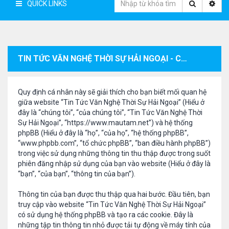
QUICK LINKS
TIN TỨC VĂN NGHỆ THỜI SỰ HẢI NGOẠI - CHÍNH SÁCH BẢO MẬT
Quy định cá nhân này sẽ giải thích cho bạn biết mối quan hệ
giữa website “Tin Tức Văn Nghệ Thời Sự Hải Ngoại” (Hiểu ở
đây là “chúng tôi”, “của chúng tôi”, “Tin Tức Văn Nghệ Thời
Sự Hải Ngoại”, “https://www.mautam.net”) và hệ thống
phpBB (Hiểu ở đây là “họ”, “của họ”, “hệ thống phpBB”,
“www.phpbb.com”, “tổ chức phpBB”, “ban điều hành phpBB”)
trong việc sử dụng những thông tin thu thập được trong suốt
phiên đăng nhập sử dụng của bạn vào website (Hiểu ở đây là
“bạn”, “của bạn”, “thông tin của bạn”).
Thông tin của bạn được thu thập qua hai bước. Đầu tiên, bạn
truy cập vào website “Tin Tức Văn Nghệ Thời Sự Hải Ngoại”
có sử dụng hệ thống phpBB và tạo ra các cookie. Đây là
những tập tin thông tin nhỏ được tải tự động về máy tính của