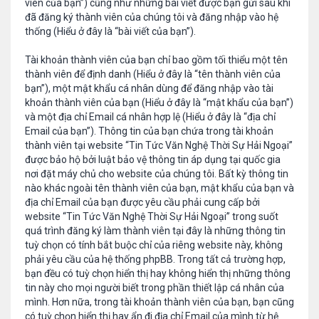
viên của bạn”) cũng như những bài viết được bạn gửi sau khi
đã đăng ký thành viên của chúng tôi và đăng nhập vào hệ
thống (Hiểu ở đây là “bài viết của bạn”).
Tài khoản thành viên của bạn chỉ bao gồm tối thiểu một tên
thành viên để định danh (Hiểu ở đây là “tên thành viên của
bạn”), một mật khẩu cá nhân dùng để đăng nhập vào tài
khoản thành viên của bạn (Hiểu ở đây là “mật khẩu của bạn”)
và một địa chỉ Email cá nhân hợp lệ (Hiểu ở đây là “địa chỉ
Email của bạn”). Thông tin của bạn chứa trong tài khoản
thành viên tại website “Tin Tức Văn Nghệ Thời Sự Hải Ngoại”
được bảo hộ bởi luật bảo vệ thông tin áp dụng tại quốc gia
nơi đặt máy chủ cho website của chúng tôi. Bất kỳ thông tin
nào khác ngoài tên thành viên của bạn, mật khẩu của bạn và
địa chỉ Email của bạn được yêu cầu phải cung cấp bởi
website “Tin Tức Văn Nghệ Thời Sự Hải Ngoại” trong suốt
quá trình đăng ký làm thành viên tại đây là những thông tin
tuỳ chọn có tính bắt buộc chỉ của riêng website này, không
phải yêu cầu của hệ thống phpBB. Trong tất cả trường hợp,
bạn đều có tuỳ chọn hiển thị hay không hiển thị những thông
tin này cho mọi người biết trong phần thiết lập cá nhân của
mình. Hơn nữa, trong tài khoản thành viên của bạn, bạn cũng
có tuỳ chọn hiển thị hay ẩn đi địa chỉ Email của mình từ hệ