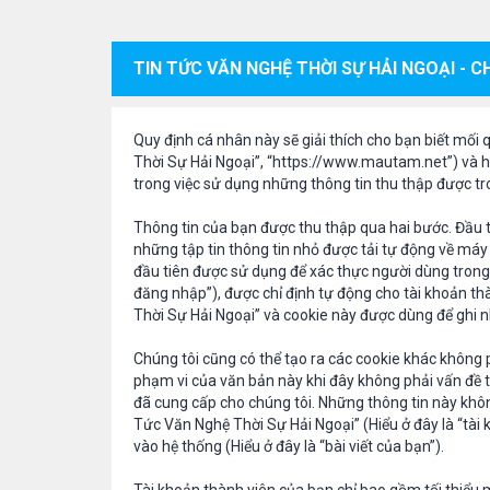
TIN TỨC VĂN NGHỆ THỜI SỰ HẢI NGOẠI - 
Quy định cá nhân này sẽ giải thích cho bạn biết mối 
Thời Sự Hải Ngoại”, “https://www.mautam.net”) và h
trong việc sử dụng những thông tin thu thập được tro
Thông tin của bạn được thu thập qua hai bước. Đầu t
những tập tin thông tin nhỏ được tải tự động về máy
đầu tiên được sử dụng để xác thực người dùng trong 
đăng nhập”), được chỉ định tự động cho tài khoản th
Thời Sự Hải Ngoại” và cookie này được dùng để ghi n
Chúng tôi cũng có thể tạo ra các cookie khác không
phạm vi của văn bản này khi đây không phải vấn đề t
đã cung cấp cho chúng tôi. Những thông tin này không 
Tức Văn Nghệ Thời Sự Hải Ngoại” (Hiểu ở đây là “tài
vào hệ thống (Hiểu ở đây là “bài viết của bạn”).