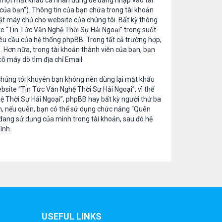
), một mật khẩu cá nhân dùng để đăng nhập vào tài
l của bạn”). Thông tin của bạn chứa trong tài khoản
đặt máy chủ cho website của chúng tôi. Bất kỳ thông
te “Tin Tức Văn Nghệ Thời Sự Hải Ngoại” trong suốt
 yêu cầu của hệ thống phpBB. Trong tất cả trường hợp,
h. Hơn nữa, trong tài khoản thành viên của bạn, bạn
cỗ máy dò tìm địa chỉ Email.
 chúng tôi khuyên bạn không nên dùng lại mật khẩu
site “Tin Tức Văn Nghệ Thời Sự Hải Ngoại”, vì thế
ệ Thời Sự Hải Ngoại”, phpBB hay bất kỳ người thứ ba
h, nếu quên, bạn có thể sử dụng chức năng “Quên
 đang sử dụng của mình trong tài khoản, sau đó hệ
ình.
USEFUL LINKS