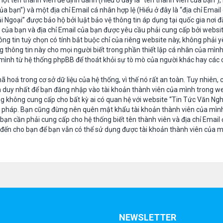
một tên thành viên để định danh (Hiểu ở đây là “tên thành viên của bạn”
a bạn”) và một địa chỉ Email cá nhân hợp lệ (Hiểu ở đây là “địa chỉ Emai
i Ngoại” được bảo hộ bởi luật bảo vệ thông tin áp dụng tại quốc gia nơi 
 của bạn và địa chỉ Email của bạn được yêu cầu phải cung cấp bởi websi
ông tin tuỳ chọn có tính bắt buộc chỉ của riêng website này, không phải
g thông tin này cho mọi người biết trong phần thiết lập cá nhân của mìn
a mình từ hệ thống phpBB để thoát khỏi sự tò mò của người khác hay các 
oá trong cơ sở dữ liệu của hệ thống, vì thế nó rất an toàn. Tuy nhiên,
 duy nhất để bạn đăng nhập vào tài khoản thành viên của mình trong web
g không cung cấp cho bất kỳ ai có quan hệ với website “Tin Tức Văn Ngh
p pháp. Bạn cũng đừng nên quên mật khẩu tài khoản thành viên của mìn
 bạn cần phải cung cấp cho hệ thống biết tên thành viên và địa chỉ Email
đến cho bạn để bạn vẫn có thể sử dụng được tài khoản thành viên của m
NEWSLETTER