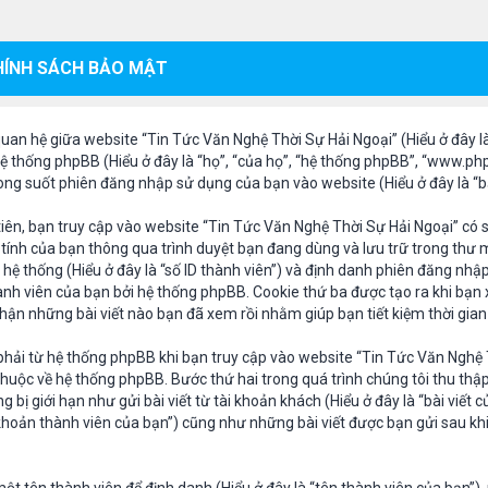
CHÍNH SÁCH BẢO MẬT
quan hệ giữa website “Tin Tức Văn Nghệ Thời Sự Hải Ngoại” (Hiểu ở đây là
ệ thống phpBB (Hiểu ở đây là “họ”, “của họ”, “hệ thống phpBB”, “www.ph
ng suốt phiên đăng nhập sử dụng của bạn vào website (Hiểu ở đây là “bạn
iên, bạn truy cập vào website “Tin Tức Văn Nghệ Thời Sự Hải Ngoại” có 
 tính của bạn thông qua trình duyệt bạn đang dùng và lưu trữ trong thư m
hệ thống (Hiểu ở đây là “số ID thành viên”) và định danh phiên đăng nhập
ành viên của bạn bởi hệ thống phpBB. Cookie thứ ba được tạo ra khi bạn
hận những bài viết nào bạn đã xem rồi nhằm giúp bạn tiết kiệm thời gian
 phải từ hệ thống phpBB khi bạn truy cập vào website “Tin Tức Văn Nghệ
huộc về hệ thống phpBB. Bước thứ hai trong quá trình chúng tôi thu thậ
bị giới hạn như gửi bài viết từ tài khoản khách (Hiểu ở đây là “bài viết 
 khoản thành viên của bạn”) cũng như những bài viết được bạn gửi sau kh