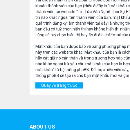
Tài khoản thành viên của bạn chỉ bao gồm tối thiểu 
khoản thành viên của bạn (Hiểu ở đây là “mật khẩu củ
thành viên tại website “Tin Tức Văn Nghệ Thời Sự Hả
tin nào khác ngoài tên thành viên của bạn, mật khẩu
quá trình đăng ký làm thành viên tại đây là những th
bạn đều có tuỳ chọn hiển thị hay không hiển thị nhữn
cũng có tuỳ chọn hiển thị hay ẩn đi địa chỉ Email củ
Mật khẩu của bạn được bảo vệ bằng phương pháp mã h
này trên các website khác. Mật khẩu của bạn là cách
hãy cất giữ nó cẩn thận và trong trường hợp nào cũn
nào khác ngoại trừ yêu cầu mật khẩu của bạn là hợ
mật khẩu” từ hệ thống phpBB. Để thực hiện việc này,
thống phpBB sẽ tạo ra cho bạn mật khẩu mới và gửi 
Quay về trang trước
ABOUT US