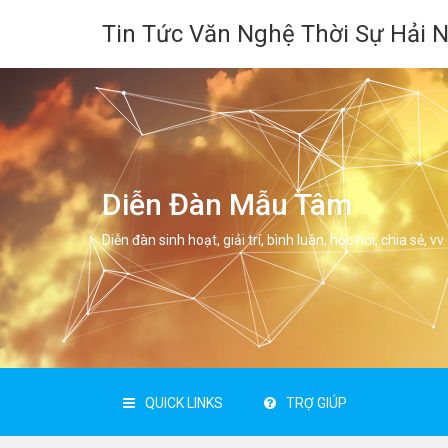
Tin Tức Văn Nghệ Thời Sự Hải 
Diễn Đàn Mẫu Tâm
Diễn đàn sinh hoạt, giải trí, bình luân, học hỏi, chia sẻ, vv.
QUICK LINKS
TRỢ GIÚP