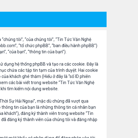
 “chúng tôi”, “của chúng tôi”, “Tin Tức Văn Nghệ
pbb.com”, “tổ chức phpBB”, “ban điều hành phpBB”)
”, “của bạn”, “thông tin của bạn”).
sử dụng hệ thống phpBB và tạo ra các cookie. Đây là
ục chứa các tập tin tạm của trình duyệt. Hai cookie
 của khách ghé thăm (Hiểu ở đây là “số ID phiên
 xem các bài viết trong website “Tin Tức Văn Nghệ
 khi tìm kiếm nội dung website.
 Thời Sự Hải Ngoại”, mặc dù chúng đã vượt qua
p thông tin của bạn là những thông tin cá nhân bạn
của khách”), đăng ký thành viên trong website “Tin
i đã đăng ký thành viên của chúng tôi và đăng nhập