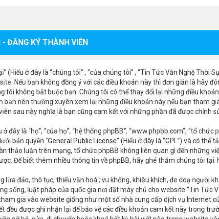
 - ĐĂNG KÝ THÀNH VIÊN
 (Hiểu ở đây là “chúng tôi” , “của chúng tôi” , “Tin Tức Văn Nghệ Thời 
ite. Nếu bạn không đồng ý với các điều khoản này thì đơn giản là hãy đó
g tôi không bắt buộc bạn. Chúng tôi có thể thay đổi lại những điều khoản
n bạn nên thường xuyên xem lại những điều khoản này nếu bạn tham gia 
 viên sau này nghĩa là bạn cũng cam kết với những phần đã được chỉnh s
 ở đây là “họ”, “của họ”, “hệ thống phpBB”, “www.phpbb.com”, “tổ chức p
ưới bản quyền “
General Public License
” (Hiểu ở đây là “GPL”) và có thể t
àn thảo luận trên mạng, tổ chức phpBB không liên quan gì đến những vi
ợc. Để biết thêm nhiều thông tin về phpBB, hãy ghé thăm chúng tôi tại:
 lừa đảo, thô tục, thiếu văn hoá ; vu khống, khiêu khích, đe doạ người kh
g sống, luật pháp của quốc gia nơi đặt máy chủ cho website “Tin Tức Vă
 tham gia vào website giống như một số nhà cung cấp dịch vụ Internet c
i viết đều được ghi nhận lại để bảo vệ các điều khoản cam kết này trong 
ền gỡ bỏ, sửa, di chuyển hoặc khoá bất kỳ bài viết nào trong website và