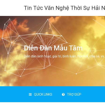
Tin Tức Văn Nghệ Thời Sự Hải 
Diễn Đàn Mẫu Tâm
Diễn đàn sinh hoạt, giải trí, bình luân, học hỏi, chia sẻ, vv.
QUICK LINKS
TRỢ GIÚP