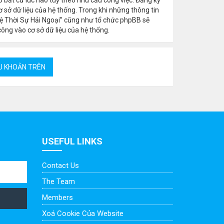
 sở dữ liệu của hệ thống. Trong khi những thông tin
ệ Thời Sự Hải Ngoại” cũng như tổ chức phpBB sẽ
công vào cơ sở dữ liệu của hệ thống.
USEFUL LINKS
Contact Us
The Team
Members
Xoá Cookie Của Website