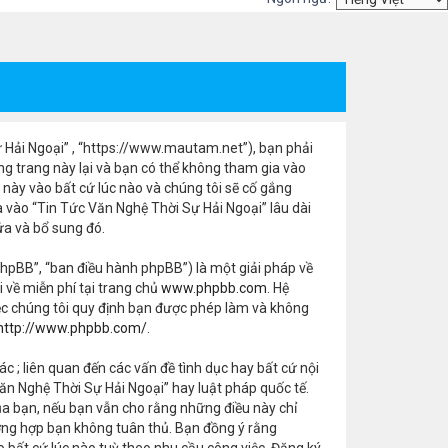
Sự Hải Ngoại” , “https://www.mautam.net”), bạn phải
ng trang này lại và bạn có thể không tham gia vào
 này vào bất cứ lúc nào và chúng tôi sẽ cố gắng
vào “Tin Tức Văn Nghệ Thời Sự Hải Ngoại” lâu dài
ửa và bổ sung đó.
hpBB”, “ban điều hành phpBB”) là một giải pháp về
ải về miễn phí tại trang chủ
www.phpbb.com
. Hệ
ệc chúng tôi quy định bạn được phép làm và không
http://www.phpbb.com/
.
ác ; liên quan đến các vấn đề tình dục hay bất cứ nội
n Nghệ Thời Sự Hải Ngoại” hay luật pháp quốc tế.
ủa bạn, nếu bạn vẫn cho rằng những điều này chỉ
trường hợp bạn không tuân thủ. Bạn đồng ý rằng
o bất cứ lúc nào tuỳ theo nhu cầu công việc. Đăng ký