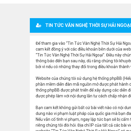
TIN TỨC VĂN NGHỆ THỜI SỰ HẢI NGOẠI
Để tham gia vào “Tin Tức Văn Nghệ Thời Sự Hải Ngoại”
cam kết đồng ý với các điều khoản bên dưới của webs
“Tin Tức Văn Nghệ Thời Sự Hải Ngoại”. Điều này chún
thông báo đến bạn sau này, dù rằng chúng tôi khuyê
bởi vì nếu có những thay đổi trong điều khoản thành
Website của chúng tôi sử dụng hệ thống phpBB (Hiểu
phần mềm diễn đàn mã nguồn mở được phát hành d
thống phpBB được phát triển để xây dựng các diễn đ
được phép làm với nội dung lẫn tư cách chấp nhận đư
Bạn cam kết không gửi bất cứ bài viết nào có nội dung
dung nào vi phạm luật pháp của quốc gia mà bạn đan
Nếu vẫn cố tình vi phạm, ngay lập tức bạn sẽ bị cấm
riêng chúng tôi đòi hỏi. Địa chỉ IP của tất cả các bà
website “Tin Tức Văn Nghệ Thời Sự Hải Ngoại” có quy