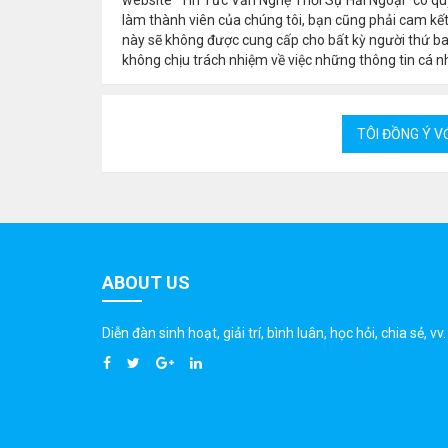
làm thành viên của chúng tôi, bạn cũng phải cam kết
này sẽ không được cung cấp cho bất kỳ người thứ b
không chịu trách nhiệm về việc những thông tin cá nh
ABOUT US
Diễn đàn sinh hoạt, giải trí, bình luân, học hỏi, chia sẻ, vv.