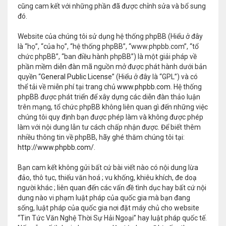
cũng cam kết với những phần đã được chỉnh sửa và bổ sung
đó.
Website của chúng tôi sử dụng hệ thống phpBB (Hiểu ở đây
là “họ”, “của họ”, “hệ thống phpBB”, “www.phpbb.com”, “tổ
chức phpBB”, “ban điều hành phpBB”) là một giải pháp về
phần mềm diễn đàn mã nguồn mở được phát hành dưới bản
quyền “
General Public License
” (Hiểu ở đây là “GPL”) và có
thể tải về miễn phí tại trang chủ
www.phpbb.com
. Hệ thống
phpBB được phát triển để xây dựng các diễn đàn thảo luận
trên mạng, tổ chức phpBB không liên quan gì đến những việc
chúng tôi quy định bạn được phép làm và không được phép
làm với nội dung lẫn tư cách chấp nhận được. Để biết thêm
nhiều thông tin về phpBB, hãy ghé thăm chúng tôi tại:
http://www.phpbb.com/
.
Bạn cam kết không gửi bất cứ bài viết nào có nội dung lừa
đảo, thô tục, thiếu văn hoá ; vu khống, khiêu khích, đe doạ
người khác ; liên quan đến các vấn đề tình dục hay bất cứ nội
dung nào vi phạm luật pháp của quốc gia mà bạn đang
sống, luật pháp của quốc gia nơi đặt máy chủ cho website
“Tin Tức Văn Nghệ Thời Sự Hải Ngoại” hay luật pháp quốc tế.