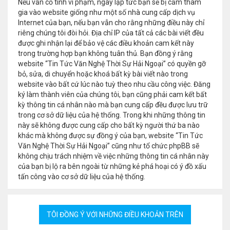
Nếu vẫn cố tình vi phạm, ngay lập tức bạn sẽ bị cấm tham
gia vào website giống như một số nhà cung cấp dịch vụ
Internet của bạn, nếu bạn vẫn cho rằng những điều này chỉ
riêng chúng tôi đòi hỏi. Địa chỉ IP của tất cả các bài viết đều
được ghi nhận lại để bảo vệ các điều khoản cam kết này
trong trường hợp bạn không tuân thủ. Bạn đồng ý rằng
website “Tin Tức Văn Nghệ Thời Sự Hải Ngoại” có quyền gỡ
bỏ, sửa, di chuyển hoặc khoá bất kỳ bài viết nào trong
website vào bất cứ lúc nào tuỳ theo nhu cầu công việc. Đăng
ký làm thành viên của chúng tôi, bạn cũng phải cam kết bất
kỳ thông tin cá nhân nào mà bạn cung cấp đều được lưu trữ
trong cơ sở dữ liệu của hệ thống. Trong khi những thông tin
này sẽ không được cung cấp cho bất kỳ người thứ ba nào
khác mà không được sự đồng ý của bạn, website “Tin Tức
Văn Nghệ Thời Sự Hải Ngoại” cũng như tổ chức phpBB sẽ
không chịu trách nhiệm về việc những thông tin cá nhân này
của bạn bị lộ ra bên ngoài từ những kẻ phá hoại có ý đồ xấu
tấn công vào cơ sở dữ liệu của hệ thống.