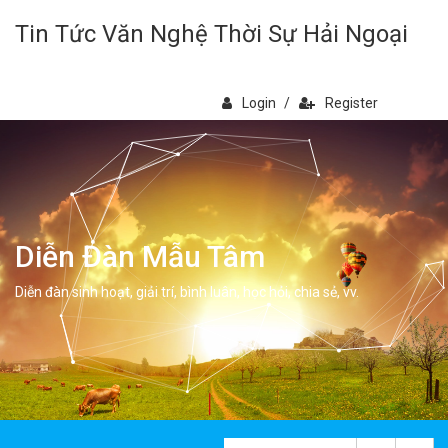
Tin Tức Văn Nghệ Thời Sự Hải Ngoại
Login
/
Register
Diễn Đàn Mẫu Tâm
Diễn đàn sinh hoạt, giải trí, bình luân, học hỏi, chia sẻ, vv.