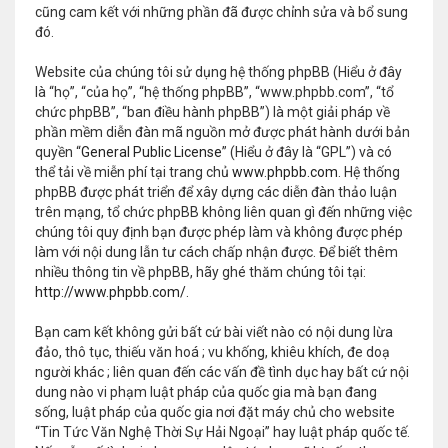
cũng cam kết với những phần đã được chỉnh sửa và bổ sung
đó.
Website của chúng tôi sử dụng hệ thống phpBB (Hiểu ở đây
là “họ”, “của họ”, “hệ thống phpBB”, “www.phpbb.com”, “tổ
chức phpBB”, “ban điều hành phpBB”) là một giải pháp về
phần mềm diễn đàn mã nguồn mở được phát hành dưới bản
quyền “
General Public License
” (Hiểu ở đây là “GPL”) và có
thể tải về miễn phí tại trang chủ
www.phpbb.com
. Hệ thống
phpBB được phát triển để xây dựng các diễn đàn thảo luận
trên mạng, tổ chức phpBB không liên quan gì đến những việc
chúng tôi quy định bạn được phép làm và không được phép
làm với nội dung lẫn tư cách chấp nhận được. Để biết thêm
nhiều thông tin về phpBB, hãy ghé thăm chúng tôi tại:
http://www.phpbb.com/
.
Bạn cam kết không gửi bất cứ bài viết nào có nội dung lừa
đảo, thô tục, thiếu văn hoá ; vu khống, khiêu khích, đe doạ
người khác ; liên quan đến các vấn đề tình dục hay bất cứ nội
dung nào vi phạm luật pháp của quốc gia mà bạn đang
sống, luật pháp của quốc gia nơi đặt máy chủ cho website
“Tin Tức Văn Nghệ Thời Sự Hải Ngoại” hay luật pháp quốc tế.