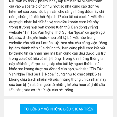
Nếu vẫn cố tình vi phạm, ngay lập tức bạn sẽ bị cấm tham
gia vào website giống như một số nhà cung cấp dịch vụ
Internet của bạn, nếu bạn vẫn cho rằng những điều này chỉ
riêng chúng tôi đòi hỏi. Địa chỉ IP của tất cả các bài viết đều
được ghi nhận lại để bảo vệ các điều khoản cam kết này
trong trường hợp bạn không tuân thủ. Bạn đồng ý rằng
website “Tin Tức Văn Nghệ Thời Sự Hải Ngoại” có quyền gỡ
bỏ, sửa, di chuyển hoặc khoá bất kỳ bài viết nào trong
website vào bất cứ lúc nào tuỳ theo nhu cầu công việc. Đăng
ký làm thành viên của chúng tôi, bạn cũng phải cam kết bất
kỳ thông tin cá nhân nào mà bạn cung cấp đều được lưu trữ
trong cơ sở dữ liệu của hệ thống. Trong khi những thông tin
này sẽ không được cung cấp cho bất kỳ người thứ ba nào
khác mà không được sự đồng ý của bạn, website “Tin Tức
Văn Nghệ Thời Sự Hải Ngoại” cũng như tổ chức phpBB sẽ
không chịu trách nhiệm về việc những thông tin cá nhân này
của bạn bị lộ ra bên ngoài từ những kẻ phá hoại có ý đồ xấu
tấn công vào cơ sở dữ liệu của hệ thống.