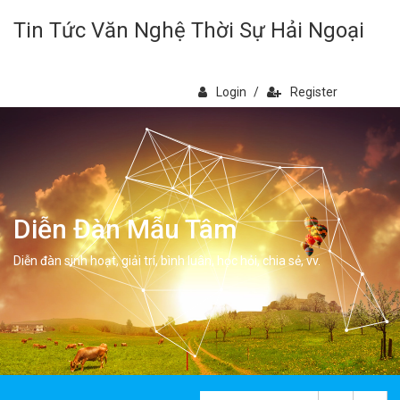
Tin Tức Văn Nghệ Thời Sự Hải Ngoại
Login
/
Register
Diễn Đàn Mẫu Tâm
Diễn đàn sinh hoạt, giải trí, bình luân, học hỏi, chia sẻ, vv.