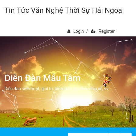
Tin Tức Văn Nghệ Thời Sự Hải Ngoại
Login
/
Register
Diễn Đàn Mẫu Tâm
Diễn đàn sinh hoạt, giải trí, bình luân, học hỏi, chia sẻ, vv.