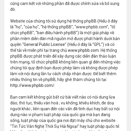
cũng cam kết với những phần đã được chỉnh sửa và bổ sung
đó.
Website của chúng tôi sử dụng hệ thống phpBB (Hiểu ở đây
là “họ”, “của họ”, “hệ thống phpBB”, “www.phpbb.com”, “tổ
chức phpBB”, “ban điều hành phpBB”) là một giải pháp về
phần mềm diễn đàn mã nguồn mở được phát hành dưới bản
quyền “
General Public License
” (Hiểu ở đây là “GPL”) và có
thể tải về miễn phí tại trang chủ
www.phpbb.com
. Hệ thống
phpBB được phát triển để xây dựng các diễn đàn thảo luận
trên mạng, tổ chức phpBB không liên quan gì đến những việc
chúng tôi quy định bạn được phép làm và không được phép
làm với nội dung lẫn tư cách chấp nhận được. Để biết thêm
nhiều thông tin về phpBB, hãy ghé thăm chúng tôi tại:
http://www.phpbb.com/
.
Bạn cam kết không gửi bất cứ bài viết nào có nội dung lừa
đảo, thô tục, thiếu văn hoá ; vu khống, khiêu khích, đe doạ
người khác ; liên quan đến các vấn đề tình dục hay bất cứ nội
dung nào vi phạm luật pháp của quốc gia mà bạn đang
sống, luật pháp của quốc gia nơi đặt máy chủ cho website
“Tin Tức Văn Nghệ Thời Sự Hải Ngoại” hay luật pháp quốc tế.