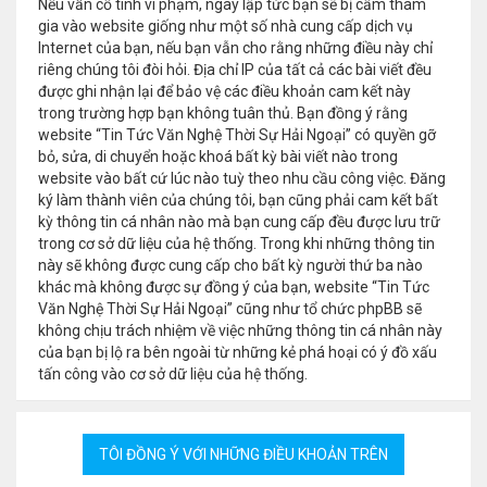
Nếu vẫn cố tình vi phạm, ngay lập tức bạn sẽ bị cấm tham
gia vào website giống như một số nhà cung cấp dịch vụ
Internet của bạn, nếu bạn vẫn cho rằng những điều này chỉ
riêng chúng tôi đòi hỏi. Địa chỉ IP của tất cả các bài viết đều
được ghi nhận lại để bảo vệ các điều khoản cam kết này
trong trường hợp bạn không tuân thủ. Bạn đồng ý rằng
website “Tin Tức Văn Nghệ Thời Sự Hải Ngoại” có quyền gỡ
bỏ, sửa, di chuyển hoặc khoá bất kỳ bài viết nào trong
website vào bất cứ lúc nào tuỳ theo nhu cầu công việc. Đăng
ký làm thành viên của chúng tôi, bạn cũng phải cam kết bất
kỳ thông tin cá nhân nào mà bạn cung cấp đều được lưu trữ
trong cơ sở dữ liệu của hệ thống. Trong khi những thông tin
này sẽ không được cung cấp cho bất kỳ người thứ ba nào
khác mà không được sự đồng ý của bạn, website “Tin Tức
Văn Nghệ Thời Sự Hải Ngoại” cũng như tổ chức phpBB sẽ
không chịu trách nhiệm về việc những thông tin cá nhân này
của bạn bị lộ ra bên ngoài từ những kẻ phá hoại có ý đồ xấu
tấn công vào cơ sở dữ liệu của hệ thống.