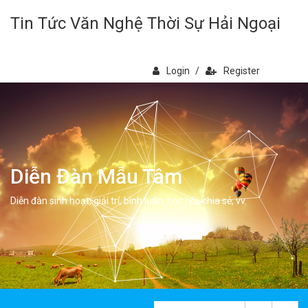
Tin Tức Văn Nghệ Thời Sự Hải Ngoại
Login
/
Register
Diễn Đàn Mẫu Tâm
Diễn đàn sinh hoạt, giải trí, bình luân, học hỏi, chia sẻ, vv.