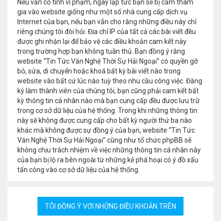
Nếu vẫn cố tình vi phạm, ngay lập tức bạn sẽ bị cấm tham
gia vào website giống như một số nhà cung cấp dịch vụ
Internet của bạn, nếu bạn vẫn cho rằng những điều này chỉ
riêng chúng tôi đòi hỏi. Địa chỉ IP của tất cả các bài viết đều
được ghi nhận lại để bảo vệ các điều khoản cam kết này
trong trường hợp bạn không tuân thủ. Bạn đồng ý rằng
website “Tin Tức Văn Nghệ Thời Sự Hải Ngoại” có quyền gỡ
bỏ, sửa, di chuyển hoặc khoá bất kỳ bài viết nào trong
website vào bất cứ lúc nào tuỳ theo nhu cầu công việc. Đăng
ký làm thành viên của chúng tôi, bạn cũng phải cam kết bất
kỳ thông tin cá nhân nào mà bạn cung cấp đều được lưu trữ
trong cơ sở dữ liệu của hệ thống. Trong khi những thông tin
này sẽ không được cung cấp cho bất kỳ người thứ ba nào
khác mà không được sự đồng ý của bạn, website “Tin Tức
Văn Nghệ Thời Sự Hải Ngoại” cũng như tổ chức phpBB sẽ
không chịu trách nhiệm về việc những thông tin cá nhân này
của bạn bị lộ ra bên ngoài từ những kẻ phá hoại có ý đồ xấu
tấn công vào cơ sở dữ liệu của hệ thống.