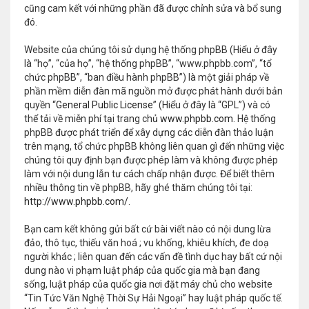
cũng cam kết với những phần đã được chỉnh sửa và bổ sung
đó.
Website của chúng tôi sử dụng hệ thống phpBB (Hiểu ở đây
là “họ”, “của họ”, “hệ thống phpBB”, “www.phpbb.com”, “tổ
chức phpBB”, “ban điều hành phpBB”) là một giải pháp về
phần mềm diễn đàn mã nguồn mở được phát hành dưới bản
quyền “
General Public License
” (Hiểu ở đây là “GPL”) và có
thể tải về miễn phí tại trang chủ
www.phpbb.com
. Hệ thống
phpBB được phát triển để xây dựng các diễn đàn thảo luận
trên mạng, tổ chức phpBB không liên quan gì đến những việc
chúng tôi quy định bạn được phép làm và không được phép
làm với nội dung lẫn tư cách chấp nhận được. Để biết thêm
nhiều thông tin về phpBB, hãy ghé thăm chúng tôi tại:
http://www.phpbb.com/
.
Bạn cam kết không gửi bất cứ bài viết nào có nội dung lừa
đảo, thô tục, thiếu văn hoá ; vu khống, khiêu khích, đe doạ
người khác ; liên quan đến các vấn đề tình dục hay bất cứ nội
dung nào vi phạm luật pháp của quốc gia mà bạn đang
sống, luật pháp của quốc gia nơi đặt máy chủ cho website
“Tin Tức Văn Nghệ Thời Sự Hải Ngoại” hay luật pháp quốc tế.