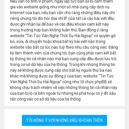
Nếu vẫn cố tình vi phạm, ngay lập tức bạn sẽ bị cấm tham
gia vào website giống như một số nhà cung cấp dịch vụ
Internet của bạn, nếu bạn vẫn cho rằng những điều này chỉ
riêng chúng tôi đòi hỏi. Địa chỉ IP của tất cả các bài viết đều
được ghi nhận lại để bảo vệ các điều khoản cam kết này
trong trường hợp bạn không tuân thủ. Bạn đồng ý rằng
website “Tin Tức Văn Nghệ Thời Sự Hải Ngoại” có quyền gỡ
bỏ, sửa, di chuyển hoặc khoá bất kỳ bài viết nào trong
website vào bất cứ lúc nào tuỳ theo nhu cầu công việc. Đăng
ký làm thành viên của chúng tôi, bạn cũng phải cam kết bất
kỳ thông tin cá nhân nào mà bạn cung cấp đều được lưu trữ
trong cơ sở dữ liệu của hệ thống. Trong khi những thông tin
này sẽ không được cung cấp cho bất kỳ người thứ ba nào
khác mà không được sự đồng ý của bạn, website “Tin Tức
Văn Nghệ Thời Sự Hải Ngoại” cũng như tổ chức phpBB sẽ
không chịu trách nhiệm về việc những thông tin cá nhân này
của bạn bị lộ ra bên ngoài từ những kẻ phá hoại có ý đồ xấu
tấn công vào cơ sở dữ liệu của hệ thống.