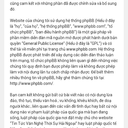
cũng cam kết với những phần đã được chỉnh sửa và bổ sung
đó.
Website của chúng tôi sử dụng hệ thống phpBB (Hiểu ở đây
là “họ”, “của họ”, “hệ thống phpBB”, “www.phpbb.com”, “tổ
chức phpBB”, “ban điều hành phpBB”) là một giải pháp về
phần mềm diễn đàn mã nguồn mở được phát hành dưới bản
quyền “
General Public License
” (Hiểu ở đây là “GPL”) và có
thể tải về miễn phí tại trang chủ
www.phpbb.com
. Hệ thống
phpBB được phát triển để xây dựng các diễn đàn thảo luận
trên mạng, tổ chức phpBB không liên quan gì đến những việc
chúng tôi quy định bạn được phép làm và không được phép
làm với nội dung lẫn tư cách chấp nhận được. Để biết thêm
nhiều thông tin về phpBB, hãy ghé thăm chúng tôi tại:
http://www.phpbb.com/
.
Bạn cam kết không gửi bất cứ bài viết nào có nội dung lừa
đảo, thô tục, thiếu văn hoá ; vu khống, khiêu khích, đe doạ
người khác ; liên quan đến các vấn đề tình dục hay bất cứ nội
dung nào vi phạm luật pháp của quốc gia mà bạn đang
sống, luật pháp của quốc gia nơi đặt máy chủ cho website
“Tin Tức Văn Nghệ Thời Sự Hải Ngoại” hay luật pháp quốc tế.