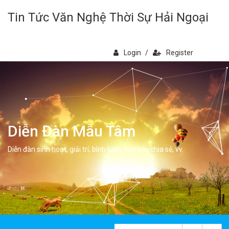
Tin Tức Văn Nghệ Thời Sự Hải Ngoại
Login
/
Register
Diễn Đàn Mẫu Tâm
Diễn đàn sinh hoạt, giải trí, bình luân, học hỏi, chia sẻ, vv.