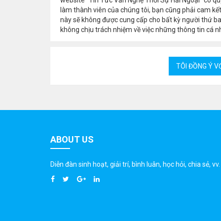
làm thành viên của chúng tôi, bạn cũng phải cam kết
này sẽ không được cung cấp cho bất kỳ người thứ b
không chịu trách nhiệm về việc những thông tin cá nh
ABOUT US
Diễn đàn sinh hoạt, giải trí, bình luân, học hỏi, chia sẻ, vv.