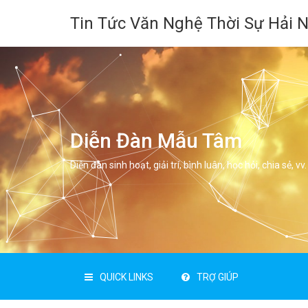
Tin Tức Văn Nghệ Thời Sự Hải 
Diễn Đàn Mẫu Tâm
Diễn đàn sinh hoạt, giải trí, bình luân, học hỏi, chia sẻ, vv.
QUICK LINKS
TRỢ GIÚP