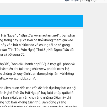
Sự Hải Ngoại” , “https://www.mautam.net”), bạn phải
ng trang này lại và bạn có thể không tham gia vào
 này vào bất cứ lúc nào và chúng tôi sẽ cố gắng
vào “Tin Tức Văn Nghệ Thời Sự Hải Ngoại” lâu dài
ửa và bổ sung đó.
hpBB”, “ban điều hành phpBB”) là một giải pháp về
ải về miễn phí tại trang chủ
www.phpbb.com
. Hệ
ệc chúng tôi quy định bạn được phép làm và không
http://www.phpbb.com/
.
ác ; liên quan đến các vấn đề tình dục hay bất cứ nội
n Nghệ Thời Sự Hải Ngoại” hay luật pháp quốc tế.
ủa bạn, nếu bạn vẫn cho rằng những điều này chỉ
trường hợp bạn không tuân thủ. Bạn đồng ý rằng
o bất cứ lúc nào tuỳ theo nhu cầu công việc. Đăng ký