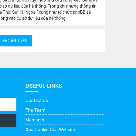
 sở dữ liệu của hệ thống. Trong khi những thông tin
ệ Thời Sự Hải Ngoại” cũng như tổ chức phpBB sẽ
công vào cơ sở dữ liệu của hệ thống.
USEFUL LINKS
Contact Us
The Team
Members
Xoá Cookie Của Website