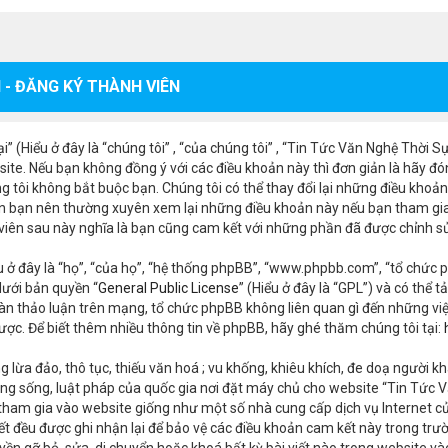
 - ĐĂNG KÝ THÀNH VIÊN
 (Hiểu ở đây là “chúng tôi” , “của chúng tôi” , “Tin Tức Văn Nghệ Thời 
ite. Nếu bạn không đồng ý với các điều khoản này thì đơn giản là hãy đó
g tôi không bắt buộc bạn. Chúng tôi có thể thay đổi lại những điều khoản
n bạn nên thường xuyên xem lại những điều khoản này nếu bạn tham gia 
 viên sau này nghĩa là bạn cũng cam kết với những phần đã được chỉnh s
 ở đây là “họ”, “của họ”, “hệ thống phpBB”, “www.phpbb.com”, “tổ chức p
ưới bản quyền “
General Public License
” (Hiểu ở đây là “GPL”) và có thể t
àn thảo luận trên mạng, tổ chức phpBB không liên quan gì đến những vi
ợc. Để biết thêm nhiều thông tin về phpBB, hãy ghé thăm chúng tôi tại:
 lừa đảo, thô tục, thiếu văn hoá ; vu khống, khiêu khích, đe doạ người kh
g sống, luật pháp của quốc gia nơi đặt máy chủ cho website “Tin Tức Vă
 tham gia vào website giống như một số nhà cung cấp dịch vụ Internet c
i viết đều được ghi nhận lại để bảo vệ các điều khoản cam kết này trong 
ền gỡ bỏ, sửa, di chuyển hoặc khoá bất kỳ bài viết nào trong website và