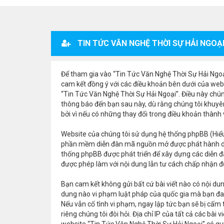
TIN TỨC VĂN NGHỆ THỜI SỰ HẢI NGOẠI
Để tham gia vào “Tin Tức Văn Nghệ Thời Sự Hải Ngoại”
cam kết đồng ý với các điều khoản bên dưới của webs
“Tin Tức Văn Nghệ Thời Sự Hải Ngoại”. Điều này chún
thông báo đến bạn sau này, dù rằng chúng tôi khuyê
bởi vì nếu có những thay đổi trong điều khoản thành
Website của chúng tôi sử dụng hệ thống phpBB (Hiểu
phần mềm diễn đàn mã nguồn mở được phát hành d
thống phpBB được phát triển để xây dựng các diễn đ
được phép làm với nội dung lẫn tư cách chấp nhận đư
Bạn cam kết không gửi bất cứ bài viết nào có nội dung
dung nào vi phạm luật pháp của quốc gia mà bạn đan
Nếu vẫn cố tình vi phạm, ngay lập tức bạn sẽ bị cấm
riêng chúng tôi đòi hỏi. Địa chỉ IP của tất cả các bà
website “Tin Tức Văn Nghệ Thời Sự Hải Ngoại” có quy