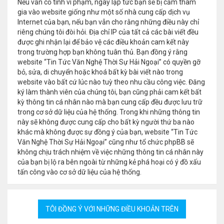
Nếu vẫn cố tình vi phạm, ngay lập tức bạn sẽ bị cấm tham
gia vào website giống như một số nhà cung cấp dịch vụ
Internet của bạn, nếu bạn vẫn cho rằng những điều này chỉ
riêng chúng tôi đòi hỏi. Địa chỉ IP của tất cả các bài viết đều
được ghi nhận lại để bảo vệ các điều khoản cam kết này
trong trường hợp bạn không tuân thủ. Bạn đồng ý rằng
website “Tin Tức Văn Nghệ Thời Sự Hải Ngoại” có quyền gỡ
bỏ, sửa, di chuyển hoặc khoá bất kỳ bài viết nào trong
website vào bất cứ lúc nào tuỳ theo nhu cầu công việc. Đăng
ký làm thành viên của chúng tôi, bạn cũng phải cam kết bất
kỳ thông tin cá nhân nào mà bạn cung cấp đều được lưu trữ
trong cơ sở dữ liệu của hệ thống. Trong khi những thông tin
này sẽ không được cung cấp cho bất kỳ người thứ ba nào
khác mà không được sự đồng ý của bạn, website “Tin Tức
Văn Nghệ Thời Sự Hải Ngoại” cũng như tổ chức phpBB sẽ
không chịu trách nhiệm về việc những thông tin cá nhân này
của bạn bị lộ ra bên ngoài từ những kẻ phá hoại có ý đồ xấu
tấn công vào cơ sở dữ liệu của hệ thống.