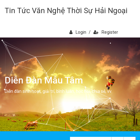
Tin Tức Văn Nghệ Thời Sự Hải Ngoại
Login
/
Register
Diễn Đàn Mẫu Tâm
Diễn đàn sinh hoạt, giải trí, bình luân, học hỏi, chia sẻ, vv.