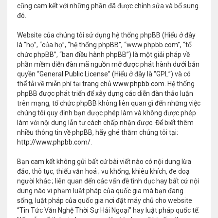
cũng cam kết với những phần đã được chỉnh sửa và bổ sung
đó.
Website của chúng tôi sử dụng hệ thống phpBB (Hiểu ở đây
là “họ”, “của họ”, “hệ thống phpBB”, “www.phpbb.com”, “tổ
chức phpBB”, “ban điều hành phpBB”) là một giải pháp về
phần mềm diễn đàn mã nguồn mở được phát hành dưới bản
quyền “
General Public License
” (Hiểu ở đây là “GPL”) và có
thể tải về miễn phí tại trang chủ
www.phpbb.com
. Hệ thống
phpBB được phát triển để xây dựng các diễn đàn thảo luận
trên mạng, tổ chức phpBB không liên quan gì đến những việc
chúng tôi quy định bạn được phép làm và không được phép
làm với nội dung lẫn tư cách chấp nhận được. Để biết thêm
nhiều thông tin về phpBB, hãy ghé thăm chúng tôi tại:
http://www.phpbb.com/
.
Bạn cam kết không gửi bất cứ bài viết nào có nội dung lừa
đảo, thô tục, thiếu văn hoá ; vu khống, khiêu khích, đe doạ
người khác ; liên quan đến các vấn đề tình dục hay bất cứ nội
dung nào vi phạm luật pháp của quốc gia mà bạn đang
sống, luật pháp của quốc gia nơi đặt máy chủ cho website
“Tin Tức Văn Nghệ Thời Sự Hải Ngoại” hay luật pháp quốc tế.