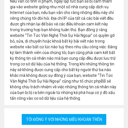
Nếu vẫn cố tình vi phạm, ngay lập tức bạn sẽ bị cấm tham
gia vào website giống như một số nhà cung cấp dịch vụ
Internet của bạn, nếu bạn vẫn cho rằng những điều này chỉ
riêng chúng tôi đòi hỏi. Địa chỉ IP của tất cả các bài viết đều
được ghi nhận lại để bảo vệ các điều khoản cam kết này
trong trường hợp bạn không tuân thủ. Bạn đồng ý rằng
website “Tin Tức Văn Nghệ Thời Sự Hải Ngoại” có quyền gỡ
bỏ, sửa, di chuyển hoặc khoá bất kỳ bài viết nào trong
website vào bất cứ lúc nào tuỳ theo nhu cầu công việc. Đăng
ký làm thành viên của chúng tôi, bạn cũng phải cam kết bất
kỳ thông tin cá nhân nào mà bạn cung cấp đều được lưu trữ
trong cơ sở dữ liệu của hệ thống. Trong khi những thông tin
này sẽ không được cung cấp cho bất kỳ người thứ ba nào
khác mà không được sự đồng ý của bạn, website “Tin Tức
Văn Nghệ Thời Sự Hải Ngoại” cũng như tổ chức phpBB sẽ
không chịu trách nhiệm về việc những thông tin cá nhân này
của bạn bị lộ ra bên ngoài từ những kẻ phá hoại có ý đồ xấu
tấn công vào cơ sở dữ liệu của hệ thống.