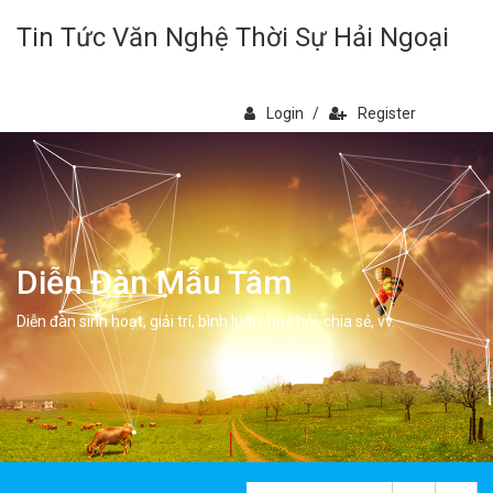
Tin Tức Văn Nghệ Thời Sự Hải Ngoại
Login
/
Register
Diễn Đàn Mẫu Tâm
Diễn đàn sinh hoạt, giải trí, bình luân, học hỏi, chia sẻ, vv.