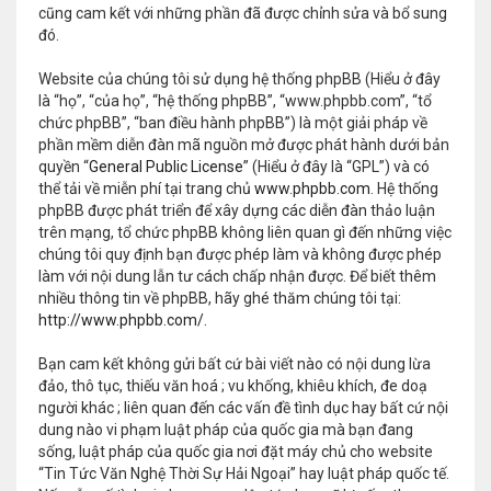
cũng cam kết với những phần đã được chỉnh sửa và bổ sung
đó.
Website của chúng tôi sử dụng hệ thống phpBB (Hiểu ở đây
là “họ”, “của họ”, “hệ thống phpBB”, “www.phpbb.com”, “tổ
chức phpBB”, “ban điều hành phpBB”) là một giải pháp về
phần mềm diễn đàn mã nguồn mở được phát hành dưới bản
quyền “
General Public License
” (Hiểu ở đây là “GPL”) và có
thể tải về miễn phí tại trang chủ
www.phpbb.com
. Hệ thống
phpBB được phát triển để xây dựng các diễn đàn thảo luận
trên mạng, tổ chức phpBB không liên quan gì đến những việc
chúng tôi quy định bạn được phép làm và không được phép
làm với nội dung lẫn tư cách chấp nhận được. Để biết thêm
nhiều thông tin về phpBB, hãy ghé thăm chúng tôi tại:
http://www.phpbb.com/
.
Bạn cam kết không gửi bất cứ bài viết nào có nội dung lừa
đảo, thô tục, thiếu văn hoá ; vu khống, khiêu khích, đe doạ
người khác ; liên quan đến các vấn đề tình dục hay bất cứ nội
dung nào vi phạm luật pháp của quốc gia mà bạn đang
sống, luật pháp của quốc gia nơi đặt máy chủ cho website
“Tin Tức Văn Nghệ Thời Sự Hải Ngoại” hay luật pháp quốc tế.