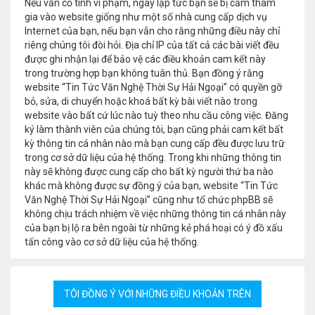
Nếu vẫn cố tình vi phạm, ngay lập tức bạn sẽ bị cấm tham
gia vào website giống như một số nhà cung cấp dịch vụ
Internet của bạn, nếu bạn vẫn cho rằng những điều này chỉ
riêng chúng tôi đòi hỏi. Địa chỉ IP của tất cả các bài viết đều
được ghi nhận lại để bảo vệ các điều khoản cam kết này
trong trường hợp bạn không tuân thủ. Bạn đồng ý rằng
website “Tin Tức Văn Nghệ Thời Sự Hải Ngoại” có quyền gỡ
bỏ, sửa, di chuyển hoặc khoá bất kỳ bài viết nào trong
website vào bất cứ lúc nào tuỳ theo nhu cầu công việc. Đăng
ký làm thành viên của chúng tôi, bạn cũng phải cam kết bất
kỳ thông tin cá nhân nào mà bạn cung cấp đều được lưu trữ
trong cơ sở dữ liệu của hệ thống. Trong khi những thông tin
này sẽ không được cung cấp cho bất kỳ người thứ ba nào
khác mà không được sự đồng ý của bạn, website “Tin Tức
Văn Nghệ Thời Sự Hải Ngoại” cũng như tổ chức phpBB sẽ
không chịu trách nhiệm về việc những thông tin cá nhân này
của bạn bị lộ ra bên ngoài từ những kẻ phá hoại có ý đồ xấu
tấn công vào cơ sở dữ liệu của hệ thống.