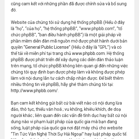
cũng cam kết với những phần đã được chỉnh sửa và bổ sung
đó.
Website của chúng tôi sử dụng hệ thống phpBB (Hiểu ở đây
là “họ”, “của họ”, “hệ thống phpBB”, “www.phpbb.com”, “tổ
chức phpBB”, “ban điều hành phpBB”) là một giải pháp về
phần mềm diễn đàn mã nguồn mở được phát hành dưới bản
quyền “
General Public License
” (Hiểu ở đây là “GPL”) và có
thể tải về miễn phí tại trang chủ
www.phpbb.com
. Hệ thống
phpBB được phát triển để xây dựng các diễn đàn thảo luận
trên mạng, tổ chức phpBB không liên quan gì đến những việc
chúng tôi quy định bạn được phép làm và không được phép
làm với nội dung lẫn tư cách chấp nhận được. Để biết thêm
nhiều thông tin về phpBB, hãy ghé thăm chúng tôi tại:
http://www.phpbb.com/
.
Bạn cam kết không gửi bất cứ bài viết nào có nội dung lừa
đảo, thô tục, thiếu văn hoá ; vu khống, khiêu khích, đe doạ
người khác ; liên quan đến các vấn đề tình dục hay bất cứ nội
dung nào vi phạm luật pháp của quốc gia mà bạn đang
sống, luật pháp của quốc gia nơi đặt máy chủ cho website
“Tin Tức Văn Nghệ Thời Sự Hải Ngoại” hay luật pháp quốc tế.