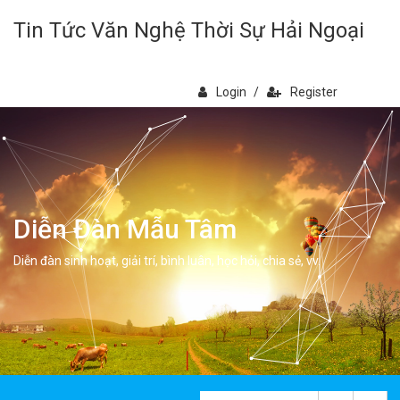
Tin Tức Văn Nghệ Thời Sự Hải Ngoại
Login
/
Register
Diễn Đàn Mẫu Tâm
Diễn đàn sinh hoạt, giải trí, bình luân, học hỏi, chia sẻ, vv.