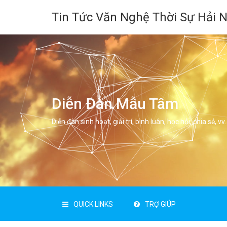
Tin Tức Văn Nghệ Thời Sự Hải 
Diễn Đàn Mẫu Tâm
Diễn đàn sinh hoạt, giải trí, bình luân, học hỏi, chia sẻ, vv.
QUICK LINKS
TRỢ GIÚP