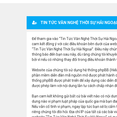
TIN TỨC VĂN NGHỆ THỜI SỰ HẢI NGOẠI
Để tham gia vào “Tin Tức Văn Nghệ Thời Sự Hải Ngoại”
cam kết đồng ý với các điều khoản bên dưới của webs
“Tin Tức Văn Nghệ Thời Sự Hải Ngoại”. Điều này chún
thông báo đến bạn sau này, dù rằng chúng tôi khuyê
bởi vì nếu có những thay đổi trong điều khoản thành
Website của chúng tôi sử dụng hệ thống phpBB (Hiểu
phần mềm diễn đàn mã nguồn mở được phát hành d
thống phpBB được phát triển để xây dựng các diễn đ
được phép làm với nội dung lẫn tư cách chấp nhận đư
Bạn cam kết không gửi bất cứ bài viết nào có nội dung
dung nào vi phạm luật pháp của quốc gia mà bạn đan
Nếu vẫn cố tình vi phạm, ngay lập tức bạn sẽ bị cấm
riêng chúng tôi đòi hỏi. Địa chỉ IP của tất cả các bà
website “Tin Tức Văn Nghệ Thời Sự Hải Ngoại” có quy