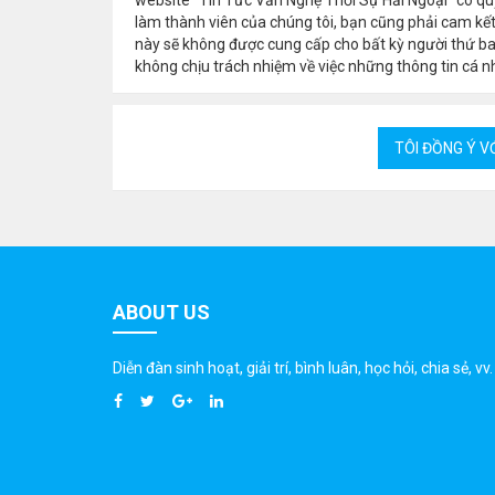
làm thành viên của chúng tôi, bạn cũng phải cam kết
này sẽ không được cung cấp cho bất kỳ người thứ b
không chịu trách nhiệm về việc những thông tin cá nh
ABOUT US
Diễn đàn sinh hoạt, giải trí, bình luân, học hỏi, chia sẻ, vv.