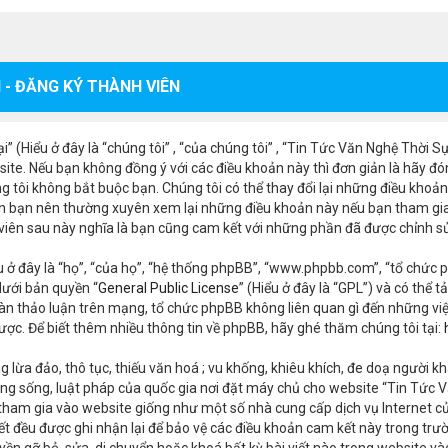
 - ĐĂNG KÝ THÀNH VIÊN
 (Hiểu ở đây là “chúng tôi” , “của chúng tôi” , “Tin Tức Văn Nghệ Thời 
ite. Nếu bạn không đồng ý với các điều khoản này thì đơn giản là hãy đó
g tôi không bắt buộc bạn. Chúng tôi có thể thay đổi lại những điều khoản
n bạn nên thường xuyên xem lại những điều khoản này nếu bạn tham gia 
 viên sau này nghĩa là bạn cũng cam kết với những phần đã được chỉnh s
 ở đây là “họ”, “của họ”, “hệ thống phpBB”, “www.phpbb.com”, “tổ chức p
ưới bản quyền “
General Public License
” (Hiểu ở đây là “GPL”) và có thể t
àn thảo luận trên mạng, tổ chức phpBB không liên quan gì đến những vi
ợc. Để biết thêm nhiều thông tin về phpBB, hãy ghé thăm chúng tôi tại:
 lừa đảo, thô tục, thiếu văn hoá ; vu khống, khiêu khích, đe doạ người kh
g sống, luật pháp của quốc gia nơi đặt máy chủ cho website “Tin Tức Vă
 tham gia vào website giống như một số nhà cung cấp dịch vụ Internet c
i viết đều được ghi nhận lại để bảo vệ các điều khoản cam kết này trong 
ền gỡ bỏ, sửa, di chuyển hoặc khoá bất kỳ bài viết nào trong website và