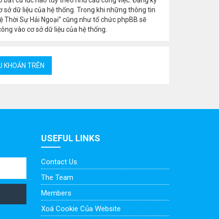
 sở dữ liệu của hệ thống. Trong khi những thông tin
ệ Thời Sự Hải Ngoại” cũng như tổ chức phpBB sẽ
công vào cơ sở dữ liệu của hệ thống.
USEFUL LINKS
Contact Us
The Team
Members
Xoá Cookie Của Website