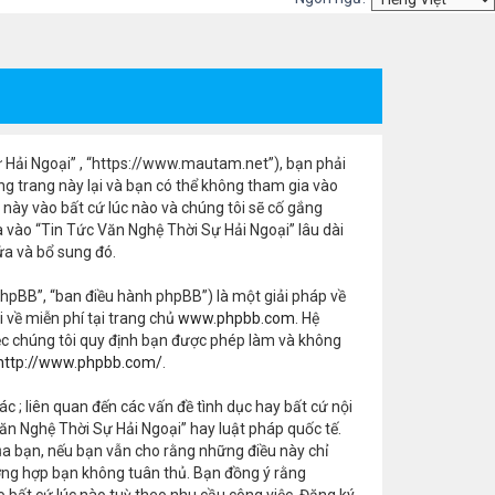
Sự Hải Ngoại” , “https://www.mautam.net”), bạn phải
ng trang này lại và bạn có thể không tham gia vào
 này vào bất cứ lúc nào và chúng tôi sẽ cố gắng
vào “Tin Tức Văn Nghệ Thời Sự Hải Ngoại” lâu dài
ửa và bổ sung đó.
hpBB”, “ban điều hành phpBB”) là một giải pháp về
ải về miễn phí tại trang chủ
www.phpbb.com
. Hệ
ệc chúng tôi quy định bạn được phép làm và không
http://www.phpbb.com/
.
ác ; liên quan đến các vấn đề tình dục hay bất cứ nội
n Nghệ Thời Sự Hải Ngoại” hay luật pháp quốc tế.
ủa bạn, nếu bạn vẫn cho rằng những điều này chỉ
trường hợp bạn không tuân thủ. Bạn đồng ý rằng
o bất cứ lúc nào tuỳ theo nhu cầu công việc. Đăng ký