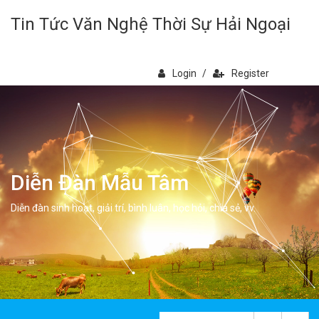
Tin Tức Văn Nghệ Thời Sự Hải Ngoại
Login
/
Register
Diễn Đàn Mẫu Tâm
Diễn đàn sinh hoạt, giải trí, bình luân, học hỏi, chia sẻ, vv.