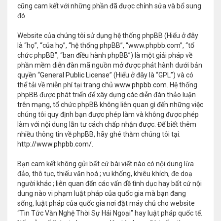
cũng cam kết với những phần đã được chỉnh sửa và bổ sung
đó.
Website của chúng tôi sử dụng hệ thống phpBB (Hiểu ở đây
là “họ”, “của họ”, “hệ thống phpBB”, “www.phpbb.com”, “tổ
chức phpBB”, “ban điều hành phpBB”) là một giải pháp về
phần mềm diễn đàn mã nguồn mở được phát hành dưới bản
quyền “
General Public License
” (Hiểu ở đây là “GPL”) và có
thể tải về miễn phí tại trang chủ
www.phpbb.com
. Hệ thống
phpBB được phát triển để xây dựng các diễn đàn thảo luận
trên mạng, tổ chức phpBB không liên quan gì đến những việc
chúng tôi quy định bạn được phép làm và không được phép
làm với nội dung lẫn tư cách chấp nhận được. Để biết thêm
nhiều thông tin về phpBB, hãy ghé thăm chúng tôi tại:
http://www.phpbb.com/
.
Bạn cam kết không gửi bất cứ bài viết nào có nội dung lừa
đảo, thô tục, thiếu văn hoá ; vu khống, khiêu khích, đe doạ
người khác ; liên quan đến các vấn đề tình dục hay bất cứ nội
dung nào vi phạm luật pháp của quốc gia mà bạn đang
sống, luật pháp của quốc gia nơi đặt máy chủ cho website
“Tin Tức Văn Nghệ Thời Sự Hải Ngoại” hay luật pháp quốc tế.