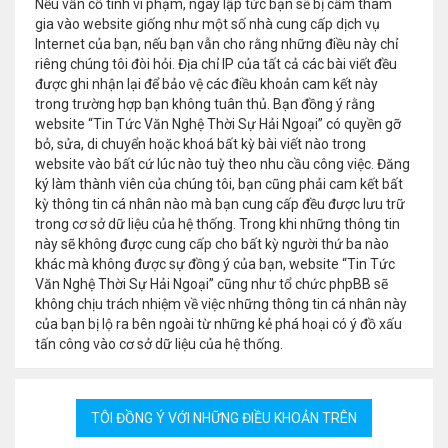
Nếu vẫn cố tình vi phạm, ngay lập tức bạn sẽ bị cấm tham
gia vào website giống như một số nhà cung cấp dịch vụ
Internet của bạn, nếu bạn vẫn cho rằng những điều này chỉ
riêng chúng tôi đòi hỏi. Địa chỉ IP của tất cả các bài viết đều
được ghi nhận lại để bảo vệ các điều khoản cam kết này
trong trường hợp bạn không tuân thủ. Bạn đồng ý rằng
website “Tin Tức Văn Nghệ Thời Sự Hải Ngoại” có quyền gỡ
bỏ, sửa, di chuyển hoặc khoá bất kỳ bài viết nào trong
website vào bất cứ lúc nào tuỳ theo nhu cầu công việc. Đăng
ký làm thành viên của chúng tôi, bạn cũng phải cam kết bất
kỳ thông tin cá nhân nào mà bạn cung cấp đều được lưu trữ
trong cơ sở dữ liệu của hệ thống. Trong khi những thông tin
này sẽ không được cung cấp cho bất kỳ người thứ ba nào
khác mà không được sự đồng ý của bạn, website “Tin Tức
Văn Nghệ Thời Sự Hải Ngoại” cũng như tổ chức phpBB sẽ
không chịu trách nhiệm về việc những thông tin cá nhân này
của bạn bị lộ ra bên ngoài từ những kẻ phá hoại có ý đồ xấu
tấn công vào cơ sở dữ liệu của hệ thống.