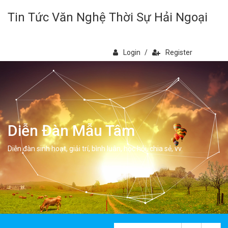
Tin Tức Văn Nghệ Thời Sự Hải Ngoại
Login
/
Register
Diễn Đàn Mẫu Tâm
Diễn đàn sinh hoạt, giải trí, bình luân, học hỏi, chia sẻ, vv.