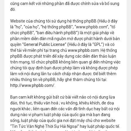
cũng cam kết với những phần đã được chỉnh sửa và bổ sung
đó.
Website của chúng tôi sử dụng hệ thống phpBB (Hiểu ở đây
là “họ”, “của họ”, “hệ thống phpBB”, “www.phpbb.com”, “tổ
chức phpBB”, “ban điều hành phpBB”) là một giải pháp về
phần mềm diễn đàn mã nguồn mở được phát hành dưới bản
quyền “
General Public License
” (Hiểu ở đây là “GPL”) và có
thể tải về miễn phí tại trang chủ
www.phpbb.com
. Hệ thống
phpBB được phát triển để xây dựng các diễn đàn thảo luận
trên mạng, tổ chức phpBB không liên quan gì đến những việc
chúng tôi quy định bạn được phép làm và không được phép
làm với nội dung lẫn tư cách chấp nhận được. Để biết thêm
nhiều thông tin về phpBB, hãy ghé thăm chúng tôi tại:
http://www.phpbb.com/
.
Bạn cam kết không gửi bất cứ bài viết nào có nội dung lừa
đảo, thô tục, thiếu văn hoá ; vu khống, khiêu khích, đe doạ
người khác ; liên quan đến các vấn đề tình dục hay bất cứ nội
dung nào vi phạm luật pháp của quốc gia mà bạn đang
sống, luật pháp của quốc gia nơi đặt máy chủ cho website
“Tin Tức Văn Nghệ Thời Sự Hải Ngoại” hay luật pháp quốc tế.