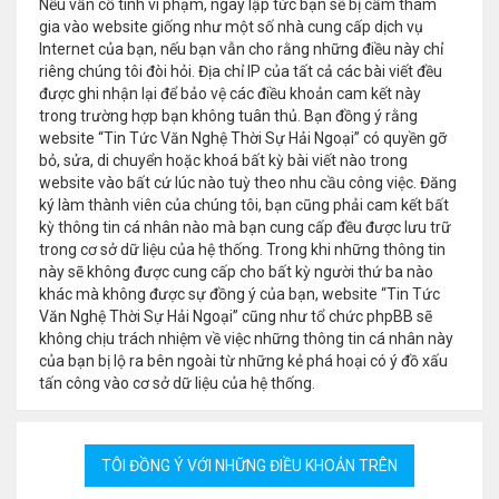
Nếu vẫn cố tình vi phạm, ngay lập tức bạn sẽ bị cấm tham
gia vào website giống như một số nhà cung cấp dịch vụ
Internet của bạn, nếu bạn vẫn cho rằng những điều này chỉ
riêng chúng tôi đòi hỏi. Địa chỉ IP của tất cả các bài viết đều
được ghi nhận lại để bảo vệ các điều khoản cam kết này
trong trường hợp bạn không tuân thủ. Bạn đồng ý rằng
website “Tin Tức Văn Nghệ Thời Sự Hải Ngoại” có quyền gỡ
bỏ, sửa, di chuyển hoặc khoá bất kỳ bài viết nào trong
website vào bất cứ lúc nào tuỳ theo nhu cầu công việc. Đăng
ký làm thành viên của chúng tôi, bạn cũng phải cam kết bất
kỳ thông tin cá nhân nào mà bạn cung cấp đều được lưu trữ
trong cơ sở dữ liệu của hệ thống. Trong khi những thông tin
này sẽ không được cung cấp cho bất kỳ người thứ ba nào
khác mà không được sự đồng ý của bạn, website “Tin Tức
Văn Nghệ Thời Sự Hải Ngoại” cũng như tổ chức phpBB sẽ
không chịu trách nhiệm về việc những thông tin cá nhân này
của bạn bị lộ ra bên ngoài từ những kẻ phá hoại có ý đồ xấu
tấn công vào cơ sở dữ liệu của hệ thống.