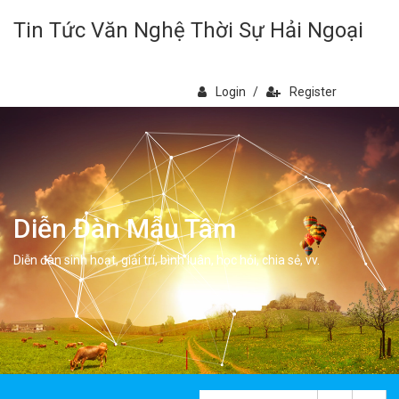
Tin Tức Văn Nghệ Thời Sự Hải Ngoại
Login
/
Register
Diễn Đàn Mẫu Tâm
Diễn đàn sinh hoạt, giải trí, bình luân, học hỏi, chia sẻ, vv.