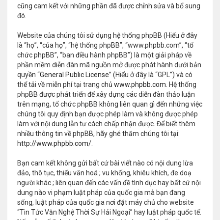
cũng cam kết với những phần đã được chỉnh sửa và bổ sung
đó.
Website của chúng tôi sử dụng hệ thống phpBB (Hiểu ở đây
là “họ”, “của họ”, “hệ thống phpBB”, “www.phpbb.com”, “tổ
chức phpBB”, “ban điều hành phpBB”) là một giải pháp về
phần mềm diễn đàn mã nguồn mở được phát hành dưới bản
quyền “
General Public License
” (Hiểu ở đây là “GPL”) và có
thể tải về miễn phí tại trang chủ
www.phpbb.com
. Hệ thống
phpBB được phát triển để xây dựng các diễn đàn thảo luận
trên mạng, tổ chức phpBB không liên quan gì đến những việc
chúng tôi quy định bạn được phép làm và không được phép
làm với nội dung lẫn tư cách chấp nhận được. Để biết thêm
nhiều thông tin về phpBB, hãy ghé thăm chúng tôi tại:
http://www.phpbb.com/
.
Bạn cam kết không gửi bất cứ bài viết nào có nội dung lừa
đảo, thô tục, thiếu văn hoá ; vu khống, khiêu khích, đe doạ
người khác ; liên quan đến các vấn đề tình dục hay bất cứ nội
dung nào vi phạm luật pháp của quốc gia mà bạn đang
sống, luật pháp của quốc gia nơi đặt máy chủ cho website
“Tin Tức Văn Nghệ Thời Sự Hải Ngoại” hay luật pháp quốc tế.