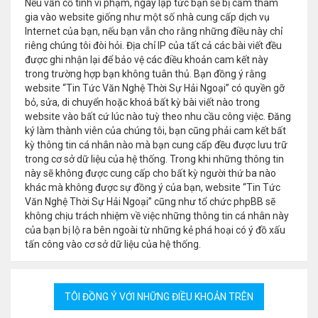
Nếu vẫn cố tình vi phạm, ngay lập tức bạn sẽ bị cấm tham
gia vào website giống như một số nhà cung cấp dịch vụ
Internet của bạn, nếu bạn vẫn cho rằng những điều này chỉ
riêng chúng tôi đòi hỏi. Địa chỉ IP của tất cả các bài viết đều
được ghi nhận lại để bảo vệ các điều khoản cam kết này
trong trường hợp bạn không tuân thủ. Bạn đồng ý rằng
website “Tin Tức Văn Nghệ Thời Sự Hải Ngoại” có quyền gỡ
bỏ, sửa, di chuyển hoặc khoá bất kỳ bài viết nào trong
website vào bất cứ lúc nào tuỳ theo nhu cầu công việc. Đăng
ký làm thành viên của chúng tôi, bạn cũng phải cam kết bất
kỳ thông tin cá nhân nào mà bạn cung cấp đều được lưu trữ
trong cơ sở dữ liệu của hệ thống. Trong khi những thông tin
này sẽ không được cung cấp cho bất kỳ người thứ ba nào
khác mà không được sự đồng ý của bạn, website “Tin Tức
Văn Nghệ Thời Sự Hải Ngoại” cũng như tổ chức phpBB sẽ
không chịu trách nhiệm về việc những thông tin cá nhân này
của bạn bị lộ ra bên ngoài từ những kẻ phá hoại có ý đồ xấu
tấn công vào cơ sở dữ liệu của hệ thống.