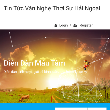
Tin Tức Văn Nghệ Thời Sự Hải Ngoại
Login
/
Register
Diễn Đàn Mẫu Tâm
Diễn đàn sinh hoạt, giải trí, bình luân, học hỏi, chia sẻ, vv.