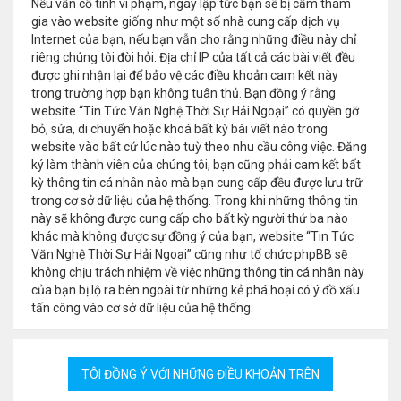
Nếu vẫn cố tình vi phạm, ngay lập tức bạn sẽ bị cấm tham
gia vào website giống như một số nhà cung cấp dịch vụ
Internet của bạn, nếu bạn vẫn cho rằng những điều này chỉ
riêng chúng tôi đòi hỏi. Địa chỉ IP của tất cả các bài viết đều
được ghi nhận lại để bảo vệ các điều khoản cam kết này
trong trường hợp bạn không tuân thủ. Bạn đồng ý rằng
website “Tin Tức Văn Nghệ Thời Sự Hải Ngoại” có quyền gỡ
bỏ, sửa, di chuyển hoặc khoá bất kỳ bài viết nào trong
website vào bất cứ lúc nào tuỳ theo nhu cầu công việc. Đăng
ký làm thành viên của chúng tôi, bạn cũng phải cam kết bất
kỳ thông tin cá nhân nào mà bạn cung cấp đều được lưu trữ
trong cơ sở dữ liệu của hệ thống. Trong khi những thông tin
này sẽ không được cung cấp cho bất kỳ người thứ ba nào
khác mà không được sự đồng ý của bạn, website “Tin Tức
Văn Nghệ Thời Sự Hải Ngoại” cũng như tổ chức phpBB sẽ
không chịu trách nhiệm về việc những thông tin cá nhân này
của bạn bị lộ ra bên ngoài từ những kẻ phá hoại có ý đồ xấu
tấn công vào cơ sở dữ liệu của hệ thống.