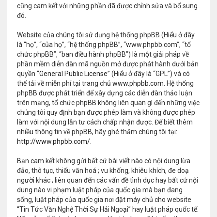
cũng cam kết với những phần đã được chỉnh sửa và bổ sung
đó.
Website của chúng tôi sử dụng hệ thống phpBB (Hiểu ở đây
là “họ”, “của họ”, “hệ thống phpBB”, “www.phpbb.com”, “tổ
chức phpBB”, “ban điều hành phpBB”) là một giải pháp về
phần mềm diễn đàn mã nguồn mở được phát hành dưới bản
quyền “
General Public License
” (Hiểu ở đây là “GPL”) và có
thể tải về miễn phí tại trang chủ
www.phpbb.com
. Hệ thống
phpBB được phát triển để xây dựng các diễn đàn thảo luận
trên mạng, tổ chức phpBB không liên quan gì đến những việc
chúng tôi quy định bạn được phép làm và không được phép
làm với nội dung lẫn tư cách chấp nhận được. Để biết thêm
nhiều thông tin về phpBB, hãy ghé thăm chúng tôi tại:
http://www.phpbb.com/
.
Bạn cam kết không gửi bất cứ bài viết nào có nội dung lừa
đảo, thô tục, thiếu văn hoá ; vu khống, khiêu khích, đe doạ
người khác ; liên quan đến các vấn đề tình dục hay bất cứ nội
dung nào vi phạm luật pháp của quốc gia mà bạn đang
sống, luật pháp của quốc gia nơi đặt máy chủ cho website
“Tin Tức Văn Nghệ Thời Sự Hải Ngoại” hay luật pháp quốc tế.