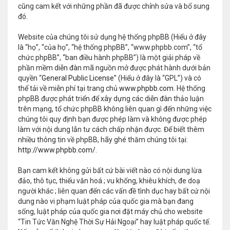
cũng cam kết với những phần đã được chỉnh sửa và bổ sung
đó.
Website của chúng tôi sử dụng hệ thống phpBB (Hiểu ở đây
là “họ”, “của họ”, “hệ thống phpBB”, “www.phpbb.com”, “tổ
chức phpBB”, “ban điều hành phpBB”) là một giải pháp về
phần mềm diễn đàn mã nguồn mở được phát hành dưới bản
quyền “
General Public License
” (Hiểu ở đây là “GPL”) và có
thể tải về miễn phí tại trang chủ
www.phpbb.com
. Hệ thống
phpBB được phát triển để xây dựng các diễn đàn thảo luận
trên mạng, tổ chức phpBB không liên quan gì đến những việc
chúng tôi quy định bạn được phép làm và không được phép
làm với nội dung lẫn tư cách chấp nhận được. Để biết thêm
nhiều thông tin về phpBB, hãy ghé thăm chúng tôi tại:
http://www.phpbb.com/
.
Bạn cam kết không gửi bất cứ bài viết nào có nội dung lừa
đảo, thô tục, thiếu văn hoá ; vu khống, khiêu khích, đe doạ
người khác ; liên quan đến các vấn đề tình dục hay bất cứ nội
dung nào vi phạm luật pháp của quốc gia mà bạn đang
sống, luật pháp của quốc gia nơi đặt máy chủ cho website
“Tin Tức Văn Nghệ Thời Sự Hải Ngoại” hay luật pháp quốc tế.