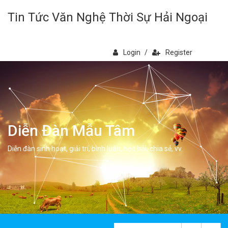
Tin Tức Văn Nghệ Thời Sự Hải Ngoại
Login
/
Register
Diễn Đàn Mẫu Tâm
Diễn đàn sinh hoạt, giải trí, bình luân, học hỏi, chia sẻ, vv.