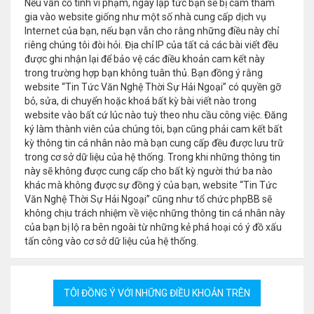
Nếu vẫn cố tình vi phạm, ngay lập tức bạn sẽ bị cấm tham
gia vào website giống như một số nhà cung cấp dịch vụ
Internet của bạn, nếu bạn vẫn cho rằng những điều này chỉ
riêng chúng tôi đòi hỏi. Địa chỉ IP của tất cả các bài viết đều
được ghi nhận lại để bảo vệ các điều khoản cam kết này
trong trường hợp bạn không tuân thủ. Bạn đồng ý rằng
website “Tin Tức Văn Nghệ Thời Sự Hải Ngoại” có quyền gỡ
bỏ, sửa, di chuyển hoặc khoá bất kỳ bài viết nào trong
website vào bất cứ lúc nào tuỳ theo nhu cầu công việc. Đăng
ký làm thành viên của chúng tôi, bạn cũng phải cam kết bất
kỳ thông tin cá nhân nào mà bạn cung cấp đều được lưu trữ
trong cơ sở dữ liệu của hệ thống. Trong khi những thông tin
này sẽ không được cung cấp cho bất kỳ người thứ ba nào
khác mà không được sự đồng ý của bạn, website “Tin Tức
Văn Nghệ Thời Sự Hải Ngoại” cũng như tổ chức phpBB sẽ
không chịu trách nhiệm về việc những thông tin cá nhân này
của bạn bị lộ ra bên ngoài từ những kẻ phá hoại có ý đồ xấu
tấn công vào cơ sở dữ liệu của hệ thống.