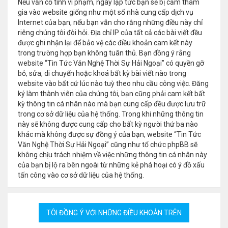
Nếu vẫn cố tình vi phạm, ngay lập tức bạn sẽ bị cấm tham
gia vào website giống như một số nhà cung cấp dịch vụ
Internet của bạn, nếu bạn vẫn cho rằng những điều này chỉ
riêng chúng tôi đòi hỏi. Địa chỉ IP của tất cả các bài viết đều
được ghi nhận lại để bảo vệ các điều khoản cam kết này
trong trường hợp bạn không tuân thủ. Bạn đồng ý rằng
website “Tin Tức Văn Nghệ Thời Sự Hải Ngoại” có quyền gỡ
bỏ, sửa, di chuyển hoặc khoá bất kỳ bài viết nào trong
website vào bất cứ lúc nào tuỳ theo nhu cầu công việc. Đăng
ký làm thành viên của chúng tôi, bạn cũng phải cam kết bất
kỳ thông tin cá nhân nào mà bạn cung cấp đều được lưu trữ
trong cơ sở dữ liệu của hệ thống. Trong khi những thông tin
này sẽ không được cung cấp cho bất kỳ người thứ ba nào
khác mà không được sự đồng ý của bạn, website “Tin Tức
Văn Nghệ Thời Sự Hải Ngoại” cũng như tổ chức phpBB sẽ
không chịu trách nhiệm về việc những thông tin cá nhân này
của bạn bị lộ ra bên ngoài từ những kẻ phá hoại có ý đồ xấu
tấn công vào cơ sở dữ liệu của hệ thống.