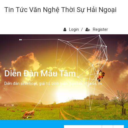
Tin Tức Văn Nghệ Thời Sự Hải Ngoại
Login
/
Register
Diễn Đàn Mẫu Tâm
Diễn đàn sinh hoạt, giải trí, bình luân, học hỏi, chia sẻ, vv.