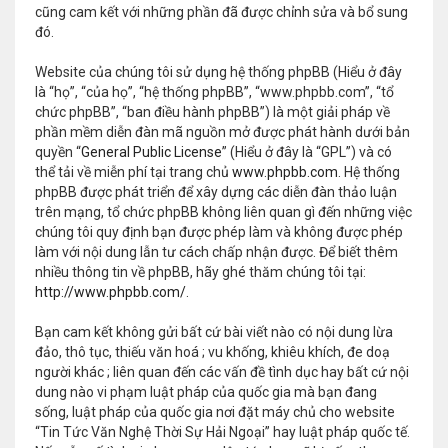
cũng cam kết với những phần đã được chỉnh sửa và bổ sung
đó.
Website của chúng tôi sử dụng hệ thống phpBB (Hiểu ở đây
là “họ”, “của họ”, “hệ thống phpBB”, “www.phpbb.com”, “tổ
chức phpBB”, “ban điều hành phpBB”) là một giải pháp về
phần mềm diễn đàn mã nguồn mở được phát hành dưới bản
quyền “
General Public License
” (Hiểu ở đây là “GPL”) và có
thể tải về miễn phí tại trang chủ
www.phpbb.com
. Hệ thống
phpBB được phát triển để xây dựng các diễn đàn thảo luận
trên mạng, tổ chức phpBB không liên quan gì đến những việc
chúng tôi quy định bạn được phép làm và không được phép
làm với nội dung lẫn tư cách chấp nhận được. Để biết thêm
nhiều thông tin về phpBB, hãy ghé thăm chúng tôi tại:
http://www.phpbb.com/
.
Bạn cam kết không gửi bất cứ bài viết nào có nội dung lừa
đảo, thô tục, thiếu văn hoá ; vu khống, khiêu khích, đe doạ
người khác ; liên quan đến các vấn đề tình dục hay bất cứ nội
dung nào vi phạm luật pháp của quốc gia mà bạn đang
sống, luật pháp của quốc gia nơi đặt máy chủ cho website
“Tin Tức Văn Nghệ Thời Sự Hải Ngoại” hay luật pháp quốc tế.