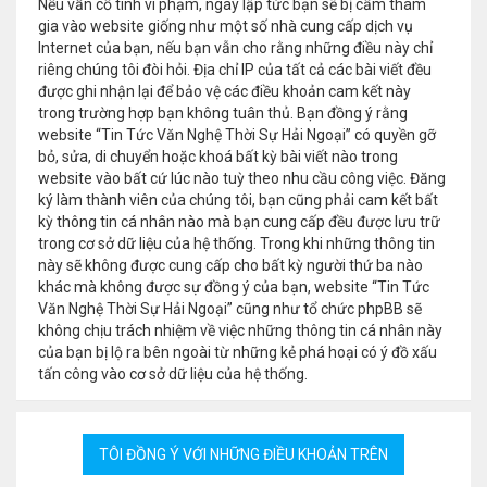
Nếu vẫn cố tình vi phạm, ngay lập tức bạn sẽ bị cấm tham
gia vào website giống như một số nhà cung cấp dịch vụ
Internet của bạn, nếu bạn vẫn cho rằng những điều này chỉ
riêng chúng tôi đòi hỏi. Địa chỉ IP của tất cả các bài viết đều
được ghi nhận lại để bảo vệ các điều khoản cam kết này
trong trường hợp bạn không tuân thủ. Bạn đồng ý rằng
website “Tin Tức Văn Nghệ Thời Sự Hải Ngoại” có quyền gỡ
bỏ, sửa, di chuyển hoặc khoá bất kỳ bài viết nào trong
website vào bất cứ lúc nào tuỳ theo nhu cầu công việc. Đăng
ký làm thành viên của chúng tôi, bạn cũng phải cam kết bất
kỳ thông tin cá nhân nào mà bạn cung cấp đều được lưu trữ
trong cơ sở dữ liệu của hệ thống. Trong khi những thông tin
này sẽ không được cung cấp cho bất kỳ người thứ ba nào
khác mà không được sự đồng ý của bạn, website “Tin Tức
Văn Nghệ Thời Sự Hải Ngoại” cũng như tổ chức phpBB sẽ
không chịu trách nhiệm về việc những thông tin cá nhân này
của bạn bị lộ ra bên ngoài từ những kẻ phá hoại có ý đồ xấu
tấn công vào cơ sở dữ liệu của hệ thống.