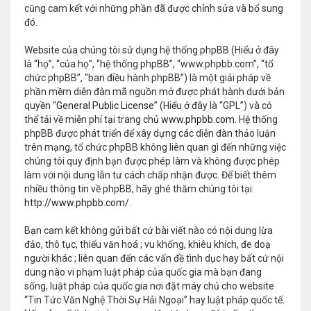
cũng cam kết với những phần đã được chỉnh sửa và bổ sung
đó.
Website của chúng tôi sử dụng hệ thống phpBB (Hiểu ở đây
là “họ”, “của họ”, “hệ thống phpBB”, “www.phpbb.com”, “tổ
chức phpBB”, “ban điều hành phpBB”) là một giải pháp về
phần mềm diễn đàn mã nguồn mở được phát hành dưới bản
quyền “
General Public License
” (Hiểu ở đây là “GPL”) và có
thể tải về miễn phí tại trang chủ
www.phpbb.com
. Hệ thống
phpBB được phát triển để xây dựng các diễn đàn thảo luận
trên mạng, tổ chức phpBB không liên quan gì đến những việc
chúng tôi quy định bạn được phép làm và không được phép
làm với nội dung lẫn tư cách chấp nhận được. Để biết thêm
nhiều thông tin về phpBB, hãy ghé thăm chúng tôi tại:
http://www.phpbb.com/
.
Bạn cam kết không gửi bất cứ bài viết nào có nội dung lừa
đảo, thô tục, thiếu văn hoá ; vu khống, khiêu khích, đe doạ
người khác ; liên quan đến các vấn đề tình dục hay bất cứ nội
dung nào vi phạm luật pháp của quốc gia mà bạn đang
sống, luật pháp của quốc gia nơi đặt máy chủ cho website
“Tin Tức Văn Nghệ Thời Sự Hải Ngoại” hay luật pháp quốc tế.