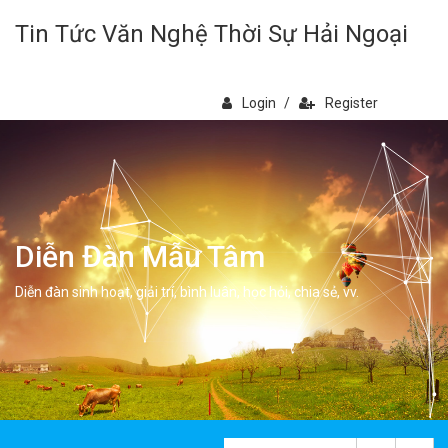
Tin Tức Văn Nghệ Thời Sự Hải Ngoại
Login
/
Register
Diễn Đàn Mẫu Tâm
Diễn đàn sinh hoạt, giải trí, bình luân, học hỏi, chia sẻ, vv.