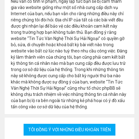
Nếu vẫn cố tình vi phạm, ngay lập tức bạn sẽ bị cấm tham
gia vào website giống như một số nhà cung cấp dịch vụ
Internet của bạn, nếu bạn vẫn cho rằng những điều này chỉ
riêng chúng tôi đòi hỏi. Địa chỉ IP của tất cả các bài viết đều
được ghi nhận lại để bảo vệ các điều khoản cam kết này
trong trường hợp bạn không tuân thủ. Bạn đồng ý rằng
website “Tin Tức Văn Nghệ Thời Sự Hải Ngoại” có quyền gỡ
bỏ, sửa, di chuyển hoặc khoá bất kỳ bài viết nào trong
website vào bất cứ lúc nào tuỳ theo nhu cầu công việc. Đăng
ký làm thành viên của chúng tôi, bạn cũng phải cam kết bất
kỳ thông tin cá nhân nào mà bạn cung cấp đều được lưu trữ
trong cơ sở dữ liệu của hệ thống. Trong khi những thông tin
này sẽ không được cung cấp cho bất kỳ người thứ ba nào
khác mà không được sự đồng ý của bạn, website “Tin Tức
Văn Nghệ Thời Sự Hải Ngoại” cũng như tổ chức phpBB sẽ
không chịu trách nhiệm về việc những thông tin cá nhân này
của bạn bị lộ ra bên ngoài từ những kẻ phá hoại có ý đồ xấu
tấn công vào cơ sở dữ liệu của hệ thống.