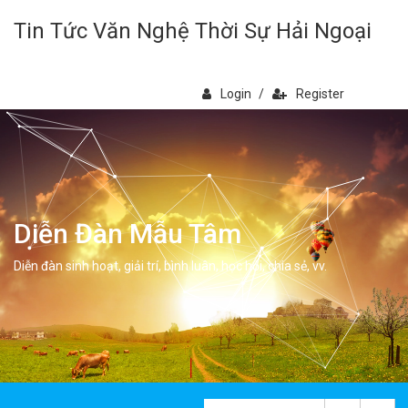
Tin Tức Văn Nghệ Thời Sự Hải Ngoại
Login
/
Register
Diễn Đàn Mẫu Tâm
Diễn đàn sinh hoạt, giải trí, bình luân, học hỏi, chia sẻ, vv.