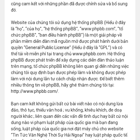
cũng cam kết với những phần đã được chỉnh sửa và bổ sung
đó.
Website của chúng tôi sử dụng hệ thống phpBB (Hiểu ở đây
là “họ”, “của họ”, “hệ thống phpBB”, “www.phpbb.com”, “tổ
chức phpBB”, “ban điều hành phpBB”) là một giải pháp về
phần mềm diễn đàn mã nguồn mở được phát hành dưới bản
quyền “
General Public License
” (Hiểu ở đây là “GPL”) và có
thể tải về miễn phí tại trang chủ
www.phpbb.com
. Hệ thống
phpBB được phát triển để xây dựng các diễn đàn thảo luận
trên mạng, tổ chức phpBB không liên quan gì đến những việc
chúng tôi quy định bạn được phép làm và không được phép
làm với nội dung lẫn tư cách chấp nhận được. Để biết thêm
nhiều thông tin về phpBB, hãy ghé thăm chúng tôi tại:
http://www.phpbb.com/
.
Bạn cam kết không gửi bất cứ bài viết nào có nội dung lừa
đảo, thô tục, thiếu văn hoá ; vu khống, khiêu khích, đe doạ
người khác ; liên quan đến các vấn đề tình dục hay bất cứ nội
dung nào vi phạm luật pháp của quốc gia mà bạn đang
sống, luật pháp của quốc gia nơi đặt máy chủ cho website
“Tin Tức Văn Nghệ Thời Sự Hải Ngoại” hay luật pháp quốc tế.