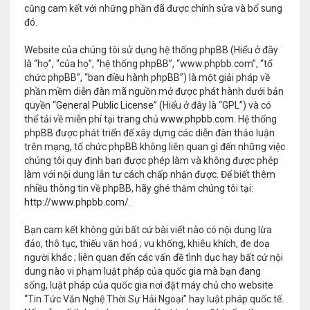
cũng cam kết với những phần đã được chỉnh sửa và bổ sung
đó.
Website của chúng tôi sử dụng hệ thống phpBB (Hiểu ở đây
là “họ”, “của họ”, “hệ thống phpBB”, “www.phpbb.com”, “tổ
chức phpBB”, “ban điều hành phpBB”) là một giải pháp về
phần mềm diễn đàn mã nguồn mở được phát hành dưới bản
quyền “
General Public License
” (Hiểu ở đây là “GPL”) và có
thể tải về miễn phí tại trang chủ
www.phpbb.com
. Hệ thống
phpBB được phát triển để xây dựng các diễn đàn thảo luận
trên mạng, tổ chức phpBB không liên quan gì đến những việc
chúng tôi quy định bạn được phép làm và không được phép
làm với nội dung lẫn tư cách chấp nhận được. Để biết thêm
nhiều thông tin về phpBB, hãy ghé thăm chúng tôi tại:
http://www.phpbb.com/
.
Bạn cam kết không gửi bất cứ bài viết nào có nội dung lừa
đảo, thô tục, thiếu văn hoá ; vu khống, khiêu khích, đe doạ
người khác ; liên quan đến các vấn đề tình dục hay bất cứ nội
dung nào vi phạm luật pháp của quốc gia mà bạn đang
sống, luật pháp của quốc gia nơi đặt máy chủ cho website
“Tin Tức Văn Nghệ Thời Sự Hải Ngoại” hay luật pháp quốc tế.