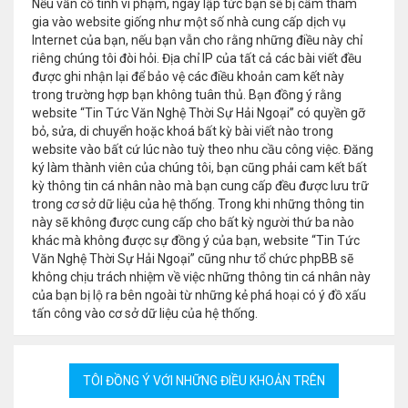
Nếu vẫn cố tình vi phạm, ngay lập tức bạn sẽ bị cấm tham
gia vào website giống như một số nhà cung cấp dịch vụ
Internet của bạn, nếu bạn vẫn cho rằng những điều này chỉ
riêng chúng tôi đòi hỏi. Địa chỉ IP của tất cả các bài viết đều
được ghi nhận lại để bảo vệ các điều khoản cam kết này
trong trường hợp bạn không tuân thủ. Bạn đồng ý rằng
website “Tin Tức Văn Nghệ Thời Sự Hải Ngoại” có quyền gỡ
bỏ, sửa, di chuyển hoặc khoá bất kỳ bài viết nào trong
website vào bất cứ lúc nào tuỳ theo nhu cầu công việc. Đăng
ký làm thành viên của chúng tôi, bạn cũng phải cam kết bất
kỳ thông tin cá nhân nào mà bạn cung cấp đều được lưu trữ
trong cơ sở dữ liệu của hệ thống. Trong khi những thông tin
này sẽ không được cung cấp cho bất kỳ người thứ ba nào
khác mà không được sự đồng ý của bạn, website “Tin Tức
Văn Nghệ Thời Sự Hải Ngoại” cũng như tổ chức phpBB sẽ
không chịu trách nhiệm về việc những thông tin cá nhân này
của bạn bị lộ ra bên ngoài từ những kẻ phá hoại có ý đồ xấu
tấn công vào cơ sở dữ liệu của hệ thống.