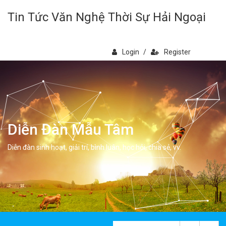
Tin Tức Văn Nghệ Thời Sự Hải Ngoại
Login
/
Register
Diễn Đàn Mẫu Tâm
Diễn đàn sinh hoạt, giải trí, bình luân, học hỏi, chia sẻ, vv.