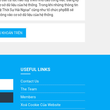
 sở dữ liệu của hệ thống. Trong khi những thông tin
ệ Thời Sự Hải Ngoại” cũng như tổ chức phpBB sẽ
công vào cơ sở dữ liệu của hệ thống.
USEFUL LINKS
Contact Us
The Team
Members
Xoá Cookie Của Website