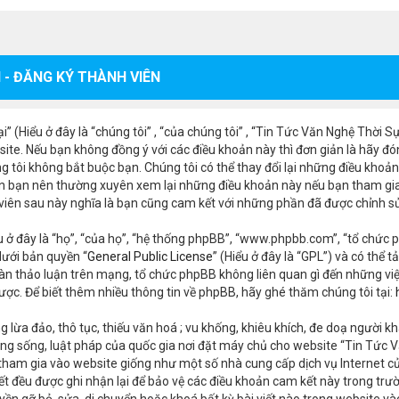
 - ĐĂNG KÝ THÀNH VIÊN
 (Hiểu ở đây là “chúng tôi” , “của chúng tôi” , “Tin Tức Văn Nghệ Thời 
ite. Nếu bạn không đồng ý với các điều khoản này thì đơn giản là hãy đó
g tôi không bắt buộc bạn. Chúng tôi có thể thay đổi lại những điều khoản
n bạn nên thường xuyên xem lại những điều khoản này nếu bạn tham gia 
 viên sau này nghĩa là bạn cũng cam kết với những phần đã được chỉnh s
 ở đây là “họ”, “của họ”, “hệ thống phpBB”, “www.phpbb.com”, “tổ chức p
ưới bản quyền “
General Public License
” (Hiểu ở đây là “GPL”) và có thể t
àn thảo luận trên mạng, tổ chức phpBB không liên quan gì đến những vi
ợc. Để biết thêm nhiều thông tin về phpBB, hãy ghé thăm chúng tôi tại:
 lừa đảo, thô tục, thiếu văn hoá ; vu khống, khiêu khích, đe doạ người kh
g sống, luật pháp của quốc gia nơi đặt máy chủ cho website “Tin Tức Vă
 tham gia vào website giống như một số nhà cung cấp dịch vụ Internet c
i viết đều được ghi nhận lại để bảo vệ các điều khoản cam kết này trong 
ền gỡ bỏ, sửa, di chuyển hoặc khoá bất kỳ bài viết nào trong website và