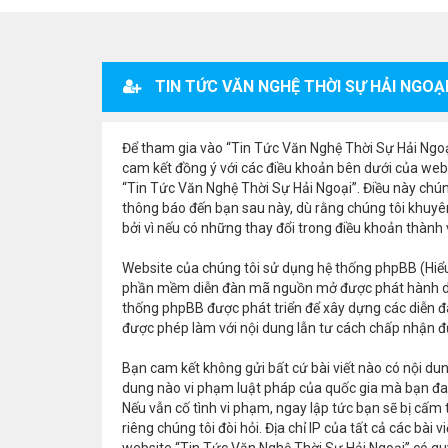
TIN TỨC VĂN NGHỆ THỜI SỰ HẢI NGOẠI
Để tham gia vào “Tin Tức Văn Nghệ Thời Sự Hải Ngoại”
cam kết đồng ý với các điều khoản bên dưới của webs
“Tin Tức Văn Nghệ Thời Sự Hải Ngoại”. Điều này chún
thông báo đến bạn sau này, dù rằng chúng tôi khuyê
bởi vì nếu có những thay đổi trong điều khoản thành
Website của chúng tôi sử dụng hệ thống phpBB (Hiểu
phần mềm diễn đàn mã nguồn mở được phát hành d
thống phpBB được phát triển để xây dựng các diễn đ
được phép làm với nội dung lẫn tư cách chấp nhận đư
Bạn cam kết không gửi bất cứ bài viết nào có nội dung
dung nào vi phạm luật pháp của quốc gia mà bạn đan
Nếu vẫn cố tình vi phạm, ngay lập tức bạn sẽ bị cấm
riêng chúng tôi đòi hỏi. Địa chỉ IP của tất cả các bà
website “Tin Tức Văn Nghệ Thời Sự Hải Ngoại” có quy