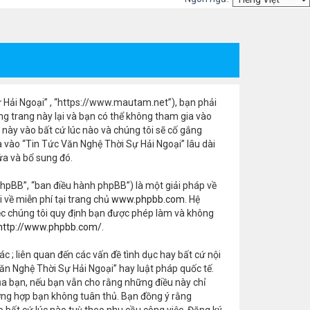
Sự Hải Ngoại” , “https://www.mautam.net”), bạn phải
ng trang này lại và bạn có thể không tham gia vào
 này vào bất cứ lúc nào và chúng tôi sẽ cố gắng
vào “Tin Tức Văn Nghệ Thời Sự Hải Ngoại” lâu dài
ửa và bổ sung đó.
hpBB”, “ban điều hành phpBB”) là một giải pháp về
ải về miễn phí tại trang chủ
www.phpbb.com
. Hệ
ệc chúng tôi quy định bạn được phép làm và không
http://www.phpbb.com/
.
ác ; liên quan đến các vấn đề tình dục hay bất cứ nội
n Nghệ Thời Sự Hải Ngoại” hay luật pháp quốc tế.
ủa bạn, nếu bạn vẫn cho rằng những điều này chỉ
trường hợp bạn không tuân thủ. Bạn đồng ý rằng
o bất cứ lúc nào tuỳ theo nhu cầu công việc. Đăng ký