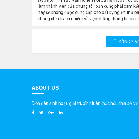
làm thành viên của chúng tôi, bạn cũng phải cam kết
này sẽ không được cung cấp cho bất kỳ người thứ b
không chịu trách nhiệm về việc những thông tin cá nh
ABOUT US
Diễn đàn sinh hoạt, giải trí, bình luân, học hỏi, chia sẻ, vv.