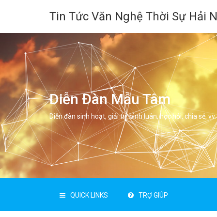
Tin Tức Văn Nghệ Thời Sự Hải 
Diễn Đàn Mẫu Tâm
Diễn đàn sinh hoạt, giải trí, bình luân, học hỏi, chia sẻ, vv.
QUICK LINKS
TRỢ GIÚP