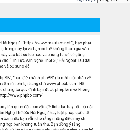
Sự Hải Ngoại” , “https://www.mautam.net”), bạn phải
ng trang này lại và bạn có thể không tham gia vào
 này vào bất cứ lúc nào và chúng tôi sẽ cố gắng
vào “Tin Tức Văn Nghệ Thời Sự Hải Ngoại” lâu dài
ửa và bổ sung đó.
hpBB”, “ban điều hành phpBB”) là một giải pháp về
ải về miễn phí tại trang chủ
www.phpbb.com
. Hệ
ệc chúng tôi quy định bạn được phép làm và không
http://www.phpbb.com/
.
ác ; liên quan đến các vấn đề tình dục hay bất cứ nội
n Nghệ Thời Sự Hải Ngoại” hay luật pháp quốc tế.
ủa bạn, nếu bạn vẫn cho rằng những điều này chỉ
trường hợp bạn không tuân thủ. Bạn đồng ý rằng
o bất cứ lúc nào tuỳ theo nhu cầu công việc. Đăng ký