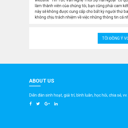
làm thành viên của chúng tôi, bạn cũng phải cam kết
này sẽ không được cung cấp cho bất kỳ người thứ b
không chịu trách nhiệm về việc những thông tin cá nh
ABOUT US
Diễn đàn sinh hoạt, giải trí, bình luân, học hỏi, chia sẻ, vv.