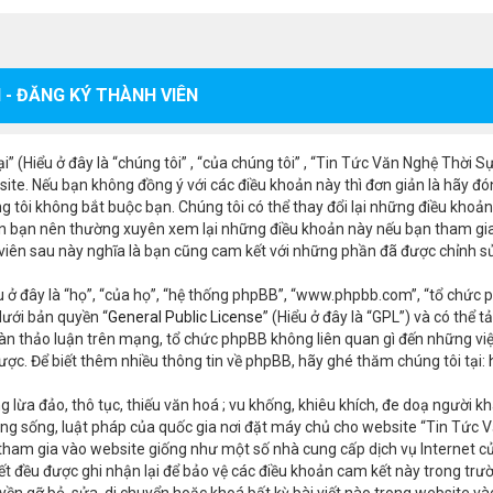
 - ĐĂNG KÝ THÀNH VIÊN
 (Hiểu ở đây là “chúng tôi” , “của chúng tôi” , “Tin Tức Văn Nghệ Thời 
ite. Nếu bạn không đồng ý với các điều khoản này thì đơn giản là hãy đó
g tôi không bắt buộc bạn. Chúng tôi có thể thay đổi lại những điều khoản
n bạn nên thường xuyên xem lại những điều khoản này nếu bạn tham gia 
 viên sau này nghĩa là bạn cũng cam kết với những phần đã được chỉnh s
 ở đây là “họ”, “của họ”, “hệ thống phpBB”, “www.phpbb.com”, “tổ chức p
ưới bản quyền “
General Public License
” (Hiểu ở đây là “GPL”) và có thể t
àn thảo luận trên mạng, tổ chức phpBB không liên quan gì đến những vi
ợc. Để biết thêm nhiều thông tin về phpBB, hãy ghé thăm chúng tôi tại:
 lừa đảo, thô tục, thiếu văn hoá ; vu khống, khiêu khích, đe doạ người kh
g sống, luật pháp của quốc gia nơi đặt máy chủ cho website “Tin Tức Vă
 tham gia vào website giống như một số nhà cung cấp dịch vụ Internet c
i viết đều được ghi nhận lại để bảo vệ các điều khoản cam kết này trong 
ền gỡ bỏ, sửa, di chuyển hoặc khoá bất kỳ bài viết nào trong website và