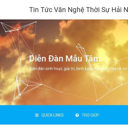
Tin Tức Văn Nghệ Thời Sự Hải 
Diễn Đàn Mẫu Tâm
Diễn đàn sinh hoạt, giải trí, bình luân, học hỏi, chia sẻ, vv.
QUICK LINKS
TRỢ GIÚP