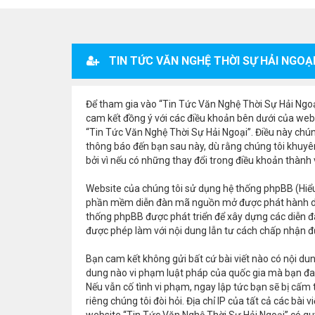
TIN TỨC VĂN NGHỆ THỜI SỰ HẢI NGOẠI
Để tham gia vào “Tin Tức Văn Nghệ Thời Sự Hải Ngoại”
cam kết đồng ý với các điều khoản bên dưới của webs
“Tin Tức Văn Nghệ Thời Sự Hải Ngoại”. Điều này chún
thông báo đến bạn sau này, dù rằng chúng tôi khuyê
bởi vì nếu có những thay đổi trong điều khoản thành
Website của chúng tôi sử dụng hệ thống phpBB (Hiểu
phần mềm diễn đàn mã nguồn mở được phát hành d
thống phpBB được phát triển để xây dựng các diễn đ
được phép làm với nội dung lẫn tư cách chấp nhận đư
Bạn cam kết không gửi bất cứ bài viết nào có nội dung
dung nào vi phạm luật pháp của quốc gia mà bạn đan
Nếu vẫn cố tình vi phạm, ngay lập tức bạn sẽ bị cấm
riêng chúng tôi đòi hỏi. Địa chỉ IP của tất cả các bà
website “Tin Tức Văn Nghệ Thời Sự Hải Ngoại” có quy