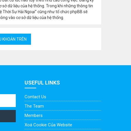
 sở dữ liệu của hệ thống. Trong khi những thông tin
ệ Thời Sự Hải Ngoại” cũng như tổ chức phpBB sẽ
công vào cơ sở dữ liệu của hệ thống.
USEFUL LINKS
Contact Us
The Team
Members
Xoá Cookie Của Website